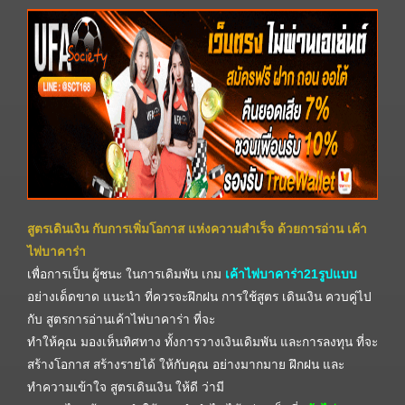
สูตรเดินเงิน กับการเพิ่มโอกาส แห่งความสำเร็จ ด้วยการอ่าน
เค้า
ไพ่บาคาร่า
เพื่อการเป็น ผู้ชนะ ในการเดิมพัน เกม
เค้าไพ่บาคาร่า21รูปแบบ
อย่างเด็ดขาด แนะนำ ที่ควรจะฝึกฝน การใช้สูตร เดินเงิน ควบคู่ไป
กับ สูตรการอ่านเค้าไพ่บาคาร่า ที่จะ
ทำให้คุณ มองเห็นทิศทาง ทั้งการวางเงินเดิมพัน และการลงทุน ที่จะ
สร้างโอกาส สร้างรายได้ ให้กับคุณ อย่างมากมาย ฝึกฝน และ
ทำความเข้าใจ สูตรเดินเงิน ให้ดี ว่ามี