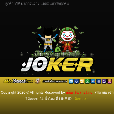
ลูกค้า VIP ฝากถอนง่าย แอดมินน่ารักทุกคน
Copyright 2020 © All rights Reserved by
สล็อตโจ๊กเกอร์.net
สมัครสมาชิก
ได้ตลอด 24 ชั่วโมง ที่ LINE ID :
ติดต่อเรา