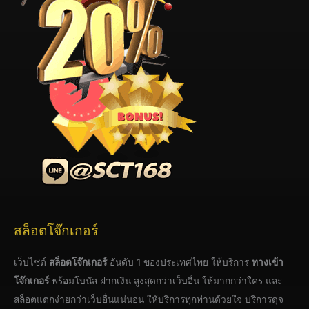
สล็อตโจ๊กเกอร์
เว็บไซต์
สล็อตโจ๊กเกอร์
อันดับ 1 ของประเทศไทย ให้บริการ
ทางเข้า
โจ๊กเกอร์
พร้อมโบนัส ฝากเงิน สูงสุดกว่าเว็บอื่น ให้มากกว่าใคร และ
สล็อตแตกง่ายกว่าเว็บอื่นแน่นอน ให้บริการทุกท่านด้วยใจ บริการดุจ