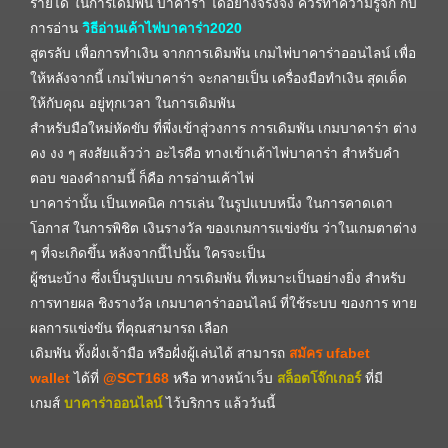
รายได้ ในการเดิมพัน บาคาร่า ได้อย่างจริงจัง ควรทำความรู้จัก กับ
การอ่าน
วิธีอ่านเค้าไพ่บาคาร่า2020
สูตรลับ เพื่อการทำเงิน จากการเดิมพัน เกมไพ่บาคาร่าออนไลน์ เพื่อ
ให้หลังจากนี้ เกมไพ่บาคาร่า จะกลายเป็น เครื่องมือทำเงิน สุดเด็ด
ให้กับคุณ อยู่ทุกเวลา ในการเดิมพัน
สำหรับมือใหม่หัดขับ ที่พึ่งเข้าสู่วงการ การเดิมพัน เกมบาคาร่า ต่าง
คง งง ๆ สงสัยแล้วว่า อะไรคือ ทางเข้าเค้าไพ่บาคาร่า สำหรับคำ
ตอบ ของคำถามนี้ ก็คือ การอ่านเค้าไพ่
บาคาร่านั้น เป็นเทคนิค การเล่น ในรูปแบบหนึ่ง ในการคาดเดา
โอกาส ในการพิชิต เงินรางวัล ของเกมการแข่งขัน ว่าในเกมตาต่าง
ๆ ที่จะเกิดขึ้น หลังจากนี้ไปนั้น ใครจะเป็น
ผู้ชนะบ้าง ซึ่งเป็นรูปแบบ การเดิมพัน ที่เหมาะเป็นอย่างยิ่ง สำหรับ
การทายผล ชิงรางวัล เกมบาคาร่าออนไลน์ ที่ใช้ระบบ ของการ ทาย
ผลการแข่งขัน ที่คุณสามารถ เลือก
เดิมพัน ทั้งฝั่งเจ้ามือ หรือฝั่งผู้เล่นได้ สามารถ
สมัคร ufabet
wallet
ได้ที่
@SCT168
หรือ ทางหน้าเว็บ
สล็อตโจ๊กเกอร์
ที่มี
เกมส์
บาคาร่าออนไลน์
ไว้บริการ แล้ววันนี้