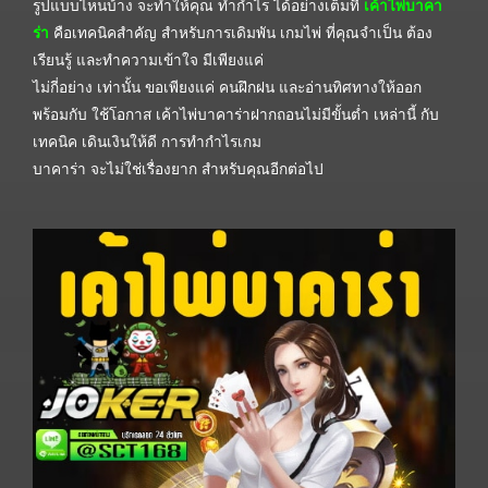
รูปแบบไหนบ้าง จะทำให้คุณ ทำกำไร ได้อย่างเต็มที่
เค้าไพ่บาคา
ร่า
คือเทคนิคสำคัญ สำหรับการเดิมพัน เกมไพ่ ที่คุณจำเป็น ต้อง
เรียนรู้ และทำความเข้าใจ มีเพียงแค่
ไม่กี่อย่าง เท่านั้น ขอเพียงแค่ คนฝึกฝน และอ่านทิศทางให้ออก
พร้อมกับ ใช้โอกาส เค้าไพ่บาคาร่าฝากถอนไม่มีขั้นต่ำ เหล่านี้ กับ
เทคนิค เดินเงินให้ดี การทำกำไรเกม
บาคาร่า จะไม่ใช่เรื่องยาก สำหรับคุณอีกต่อไป