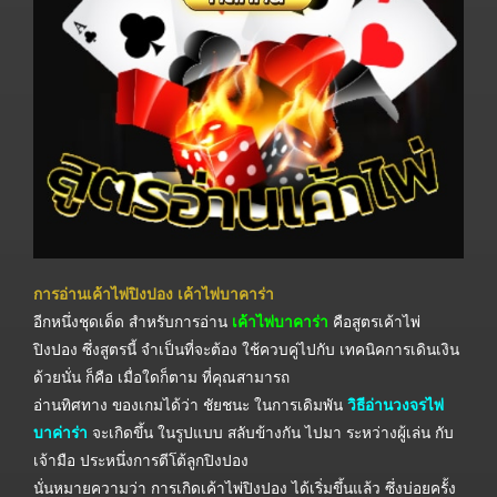
การอ่านเค้าไพ่ปิงปอง
เค้าไพ่บาคาร่า
อีกหนึ่งชุดเด็ด สำหรับการอ่าน
เค้าไพ่บาคาร่า
คือสูตรเค้าไพ่
ปิงปอง ซึ่งสูตรนี้ จำเป็นที่จะต้อง ใช้ควบคู่ไปกับ เทคนิคการเดินเงิน
ด้วยนั่น ก็คือ เมื่อใดก็ตาม ที่คุณสามารถ
อ่านทิศทาง ของเกมได้ว่า ชัยชนะ ในการเดิมพัน
วิธีอ่านวงจรไพ่
บาค่าร่า
จะเกิดขึ้น ในรูปแบบ สลับข้างกัน ไปมา ระหว่างผู้เล่น กับ
เจ้ามือ ประหนึ่งการตีโต้ลูกปิงปอง
นั่นหมายความว่า การเกิดเค้าไพ่ปิงปอง ได้เริ่มขึ้นแล้ว ซึ่งบ่อยครั้ง