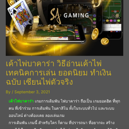
เค้าไพ่บาคาร่า วิธีอ่านเค้าไพ่
เทคนิคการเล่น ยอดนิยม ทำเงิน
ฉบับ เซียนไพ่ตัวจริง
By
/
September 3, 2021
เค้าไพ่บาคาร่า
เกมการเดิมพัน ไพ่บาคาร่า ถือเป็น เกมยอดฮิต ที่ทุก
คน ที่เข้าร่วม การเดิมพัน ในคาสิโน ทั้งในระบบทั่วไป และระบบ
ออนไลน์ ต่างต้องเคย ลองเล่นเกม
การเดิมพัน เกมนี้ สำหรับใคร ก็ตาม ที่ปรารถนา ที่อยากจะ สร้าง