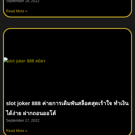
September 18, 2022
Read More »
slot joker 888 ค่ายการเดิมพันสล็อตสุดเร้าใจ ทำเงิน
ได้ง่าย ฝากถอนออโต้
September 17, 2022
Read More »