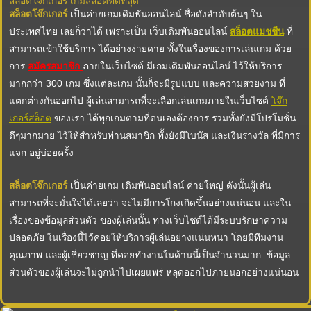
สล็อตโจ๊กเกอร์ เกมสล็อตที่ดีที่สุด
สล็อตโจ๊กเกอร์
เป็นค่ายเกมเดิมพันออนไลน์ ชื่อดังลำดับต้นๆ ใน
ประเทศไทย เลยก็ว่าได้ เพราะเป็น เว็บเดิมพันออนไลน์
สล็อตแมชชีน
ที่
สามารถเข้าใช้บริการ ได้อย่างง่ายดาย ทั้งในเรื่องของการเล่นเกม ด้วย
การ
สมัครสมาชิก
ภายในเว็บไซต์ มีเกมเดิมพันออนไลน์ ไว้ให้บริการ
มากกว่า 300 เกม ซึ่งแต่ละเกม นั้นก็จะมีรูปแบบ และความสวยงาม ที่
แตกต่างกันออกไป ผู้เล่นสามารถที่จะเลือกเล่นเกมภายในเว็บไซต์
โจ๊ก
เกอร์สล็อต
ของเรา ได้ทุกเกมตามที่ตนเองต้องการ รวมทั้งยังมีโปรโมชั่น
ดีๆมากมาย ไว้ให้สำหรับท่านสมาชิก ทั้งยังมีโบนัส และเงินรางวัล ที่มีการ
แจก อยู่บ่อยครั้ง
สล็อตโจ๊กเกอร์
เป็นค่ายเกม เดิมพันออนไลน์ ค่ายใหญ่ ดังนั้นผู้เล่น
สามารถที่จะมั่นใจได้เลยว่า จะไม่มีการโกงเกิดขึ้นอย่างแน่นอน และใน
เรื่องของข้อมูลส่วนตัว ของผู้เล่นนั้น ทางเว็บไซต์ได้มีระบบรักษาความ
ปลอดภัย ในเรื่องนี้ไว้คอยให้บริการผู้เล่นอย่างแน่นหนา โดยมีทีมงาน
คุณภาพ และผู้เชี่ยวชาญ ที่คอยทำงานในด้านนี้เป็นจำนวนมาก ข้อมูล
ส่วนตัวของผู้เล่นจะไม่ถูกนำไปเผยแพร่ หลุดออกไปภายนอกอย่างแน่นอน