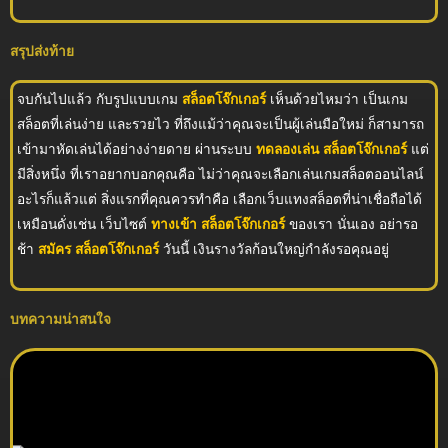
สรุปส่งท้าย
จบกันไปแล้ว กับรูปแบบเกม
สล็อตโจ๊กเกอร์
เห็นด้วยไหมว่า เป็นเกม
สล็อตที่เล่นง่าย และรวยไว ที่ถึงแม้ว่าคุณจะเป็นผู้เล่นมือใหม่ ก็สามารถ
เข้ามาหัดเล่นได้อย่างง่ายดาย ผ่านระบบ
ทดลองเล่น สล็อตโจ๊กเกอร์
แต่
มีสิ่งหนึ่ง ที่เราอยากบอกคุณคือ ไม่ว่าคุณจะเลือกเล่นเกมสล็อตออนไลน์
อะไรก็แล้วแต่ สิ่งแรกที่คุณควรทำคือ เลือกเว็บแทงสล็อตที่น่าเชื่อถือได้
เหมือนดั่งเช่น เว็บไซต์
ทางเข้า สล็อตโจ๊กเกอร์
ของเรา นั่นเอง อย่ารอ
ช้า
สมัคร สล็อตโจ๊กเกอร์
วันนี้ เงินรางวัลก้อนใหญ่กำลังรอคุณอยู่
บทความน่าสนใจ