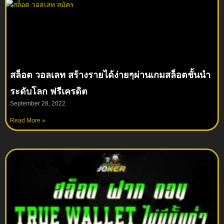
สล็อต วอลเลท สร้างรายได้ง่ายๆผ่านเกมสล็อตชั้นนำ
ระดับโลก ฟรีเครดิต
September 28, 2022
Read More »