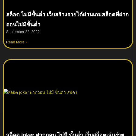
สล็อต ไม่มีขั้นต่ํา เว็บสร้างรายได้ผ่านเกมสล็อตที่ฝาก
ถอนไม่มีขั้นต่ำ
September 22, 2022
Read More »
สล็อต joker ฝากถอน ไม่มี ขั้นต่ํา เว็บสล็อตเล่นง่าย