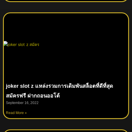
joker slot z แหล่งรวมการเดิมพันสล็อตที่ดีที่สุด
สมัครฟรี ฝากถอนออโต้
September 16, 2022
Read More »