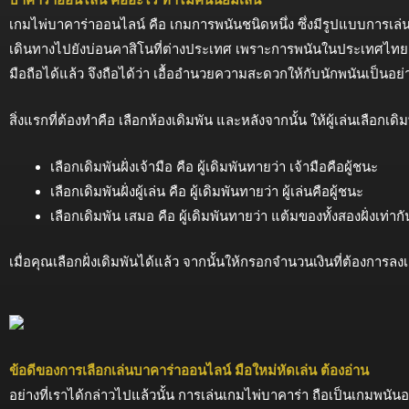
เกมไพ่บาคาร่าออนไลน์ คือ เกมการพนันชนิดหนึ่ง ซึ่งมีรูปแบบการเล่นค
เดินทางไปยังบ่อนคาสิโนที่ต่างประเทศ เพราะการพนันในประเทศไทย ยังไ
มือถือได้แล้ว จึงถือได้ว่า เอื้ออำนวยความสะดวกให้กับนักพนันเป็นอย่า
สิ่งแรกที่ต้องทำคือ เลือกห้องเดิมพัน และหลังจากนั้น ให้ผู้เล่นเลือกเ
เลือกเดิมพันฝั่งเจ้ามือ คือ ผู้เดิมพันทายว่า เจ้ามือคือผู้ชนะ
เลือกเดิมพันฝั่งผู้เล่น คือ ผู้เดิมพันทายว่า ผู้เล่นคือผู้ชนะ
เลือกเดิมพัน เสมอ คือ ผู้เดิมพันทายว่า แต้มของทั้งสองฝั่งเท่าก
เมื่อคุณเลือกฝั่งเดิมพันได้แล้ว จากนั้นให้กรอกจำนวนเงินที่ต้องการล
ข้อดีของการเลือกเล่นบาคาร่าออนไลน์ มือใหม่หัดเล่น ต้องอ่าน
อย่างที่เราได้กล่าวไปแล้วนั้น การเล่นเกมไพ่บาคาร่า ถือเป็นเกมพนันออน