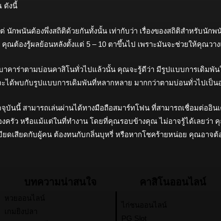
ดังนี้
ักพนันต้องพึ่งสถิติด้วยกันทั้งนั้น เท่ากับว่า เรื่องของสถิติสำหรับนักพนั
ณต้องรู้ผลย้อนหลังตั้งแต่ 5 – 10 ตาขึ้นไป เพราะมันจะช่วยให้คุณวา
คาร่าตามบ่อนคาสิโนทั่วไปแล้วนั้น คุณจะรู้ดีว่า มีรูปแบบการเดิมพันให
ะได้พบกับรูปแบบการเดิมพันที่หลากหลาย มากกว่าตามบ่อนทั่วไปเป็น
จจุบันนี้ สามารถเล่นผ่านได้ทางมือถือสมาร์ทโฟน ที่สามารถเชื่อมต่ออินเ
้องครัว หรือแม้แต่ในที่ทำงาน โดยที่คุณรอบข้างคุณ ไม่อาจรู้ได้เลยว่า 
ดเสียดกับผู้คน ต้องทนกับกลิ่นบุหรี่ หรือหากโชคร้ายหน่อย คุณอาจต้อง
บทความน่าสนใจ
คาสิโนออนไลน์
หวยออนไลน์
ไก่ชนออนไลน์
เกมยิงปลา
PG Slot