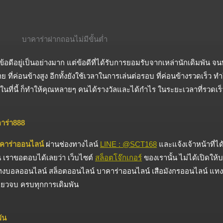
มีข้อดีอยู่เป็นอย่างมาก แต่ข้อดีที่ได้รับการยอมรับจากเหล่านักเดิมพัน 
ที่ค่อนข้างสูง อีกทั้งยังใช้เวลาในการเล่นต่อรอบ ที่ค่อนข้างรวดเร็ว ท
่งในที่นี้ ก็ทำให้คุณหลายๆ คนได้รางวัลและได้กำไร ในระยะเวลาที่รวดเร็
คาร่า888
คาร่าออนไลน์
ผ่านช่องทางไลน์
LINE : @SCT168
และแจ้งเจ้าหน้าที่ไ
้น เราขอตอบได้เลยว่า เว็บไซต์
สล็อตโจ๊กเกอร์
ของเรานั้น ไม่ได้เปิดให้
น แทงบอลออนไลน์ สล็อตออนไลน์ บาคาร่าออนไลน์ เสือมังกรออนไลน์ แทงบ
เดียวจบ ครบทุกการเดิมพัน
ัน