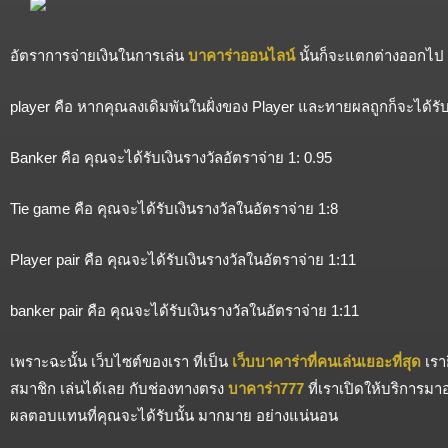
อัตราการจ่ายเงินในการเล่น
บาคาร่าออนไลน์
นั้นก็จะแตกต่างออกไป ต
player คือ หากคุณลงเดิมพันในฝั่งของ Player และทายผลถูกก็จะได้รับ
Banker คือ คุณจะได้รับเงินรางวัลอัตราจ่าย 1: 0.95
Tie game คือ คุณจะได้รับเงินรางวัลในอัตราจ่าย 1:8
Player pair คือ คุณจะได้รับเงินรางวัลในอัตราจ่าย 1:11
banker pair คือ คุณจะได้รับเงินรางวัลในอัตราจ่าย 1:11
เพราะฉะนั้น เว็บไซต์ของเรา ที่เป็น
เว็บบาคาร่าที่คนเล่นเยอะที่สุด
เรา
สมาชิก เล่นได้เลย กับช่องทางตรง
บาคาร่า
777
ที่เราเปิดให้บริการม
ผลตอบแทนที่คุณจะได้รับนั้น มากมาย อย่างแน่นอน