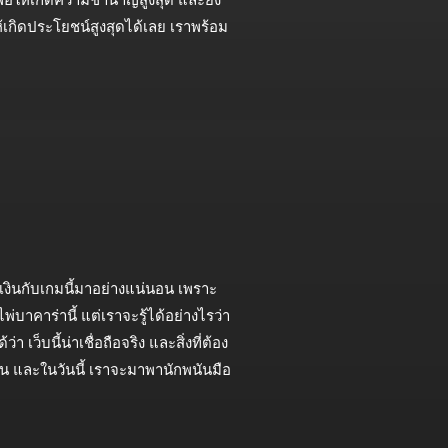
้เกิดประโยชน์สูงสุดได้เลย เราพร้อม
ำเงินกับเกมนี้มาอย่างแน่นอน เพราะ
่บาคาร่านี้ แต่เราจะรู้ได้อย่างไรว่า
เว็บนี้น่าเชื่อถือจริง และสิ่งที่ต้อง
่นอน และในวันนี้ เราจะมาพานักพนันมือ