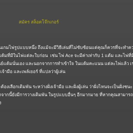
ป็นเกมไพ่รูปแบบหนึ่ง ถึงแม้จะมีวิธีเล่นที่ไม่ซับซ้อนแต่คุณก็ควรที่จะทำค
ที่มีในไพ่แต่ละใบก่อน เช่น ไพ่ Ace จะมีค่าเท่ากับ 1 แต้ม และไพ่ที่มี
่ากับศูนย์แต้มนั่นเอง และนอกจากการทำเข้าใจ ในแต้มคะแนน แต่ละไพ่แล้
ามือ และเพล์เยอร์ ที่แปลว่าผู้เล่น
ะต้องเลือกเดิมพัน ระหว่างฝั่งเจ้ามือ และฝั่งผู้เล่น ว่าฝั่งไหนจะเป็นฝั่
กจากนี้ยังมีการวางเดิมพัน ในรูปแบบอื่นๆ อีกมากมาย ที่หากคุณสามารถทาย
ง