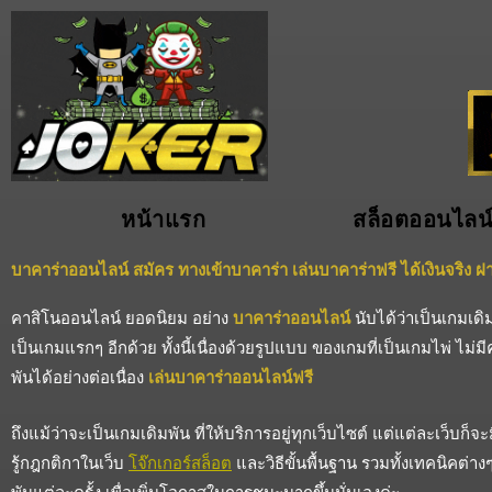
Skip
to
content
หน้าแรก
สล็อตออนไลน
บาคาร่าออนไลน์ สมัคร ทางเข้าบาคาร่า เล่นบาคาร่าฟรี ได้เงินจริง ฝาก
คาสิโนออนไลน์ ยอดนิยม อย่าง
บาคาร่าออนไลน์
นับได้ว่าเป็นเกมเดิ
เป็นเกมแรกๆ อีกด้วย ทั้งนี้เนื่องด้วยรูปแบบ ของเกมที่เป็นเกมไพ่ ไ
พันได้อย่างต่อเนื่อง
เล่นบาคาร่าออนไลน์ฟรี
ถึงแม้ว่าจะเป็นเกมเดิมพัน ที่ให้บริการอยู่ทุกเว็บไซต์ แต่แต่ละเว็บก็
รู้กฎกติกาในเว็บ
โจ๊กเกอร์สล็อต
และวิธีขั้นพื้นฐาน รวมทั้งเทคนิคต่างๆ