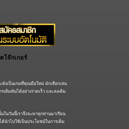
ตโจ๊กเกอร์
ยังเป็นเกมที่คุณมือใหม่ มักเลือกเล่น
การเดิมพันได้อย่างรวดเร็ว และลงเดิม
นั้นในวันนี้เราจึงจะพาทุกท่านมาเรียน
เติม ได้นำไปใช้เป็นประโยชน์ในการเดิม