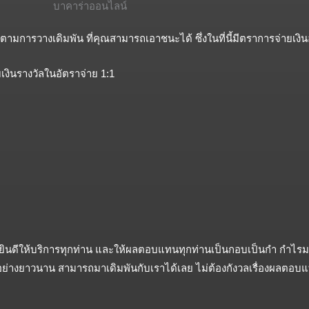
ามการวางเดิมพัน ที่คุณสามารถเอาชนะได้ ซึ่งในที่นี้มีตราการจ่ายเงินอ
เงินรางวัลในอัตราจ่าย 1:1
ยินดีให้บริการทุกท่าน และให้ผลตอบแทนทุกท่านเป็นกอบเป็นกำ กำไรมา
าอย่างยาวนาน สามารถมาเดิมพันกับเราได้เลย ไม่ต้องกังวลเรื่องผลตอบแทน