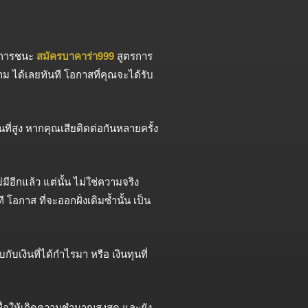
ในการชนะ
สมัครบาคาร่า999
สูตรการ
้าม ได้เลยทันที โอกาสที่คุณจะได้รับ
ที่สูง หากคุณเสียติดต่อกันหลายครั้ง
่มีอีกแล้ว แต่นั้น ไม่ใช่ความจริง
 โอกาส ที่จะออกฝั่งเดิมซ้ำนั้น เป็น
บเงินที่ได้กำไรมา หรือ เงินทุนที่
ื่อให้เกิดความชำนาญสูงสุด และยัง