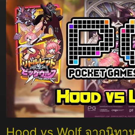
Hood
vs
Wolf
จาก
นิทาน
อมตะ
สู่
เกม
สล็อต
สุด
ท้าทาย
Hood vs Wolf จากนิทาน