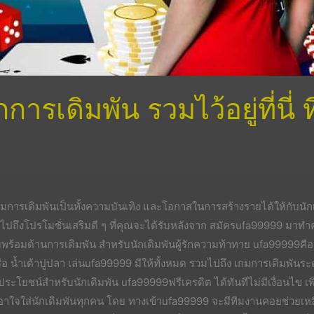
ารเดิมพัน รวมไว้อยู่ที่นี่
การเดิมพันเป็นทั้งความบันเทิง และโอกาสในการสร้างรายได้ให้กับนักเ
มไปถึงโปรโมชั่นเสริมดี ๆ ที่คุณจะได้รับหลังจาก สมัครufa99999 มาทำควา
พร้อมด้านการเดิมพัน สำหรับนักเดิมพันผู้รักความท้าทาย ufa99999คื
น้ำเต้าปูปลา เล่นufa99999 มีให้ทั้งหมด รวมไปถึง เกมการเดิมพันระดับ
ิประโยชน์สำหรับนักเดิมพัน ufa99999ฟรีเครดิต ได้ทันทีไม่มีเงื่อนไข
่คอยเอาใจใส่นักเดิมพันทุกคน โดย ทางเข้าufa99999 จะมีทีมงานคอยช