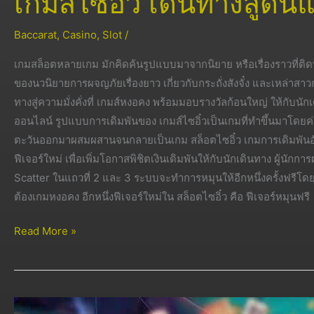
เกมส์ไซอิ๋ว เดินทางสู่ดิ
มั่งคั่ง
สล็อต
Baccarat
,
Casino
,
Slot
/
ชั้น
เกมสล็อตหลายเกม มักคิดค้นรูปแบบมาจากนิยาย หรือเรื่องราวที่ติดหูติด
นำ
ของนวนิยายการผจญภัยเรื่องยาว เกี่ยวกับกระถั่งสังจั๋ง และเหล่าส
จาก
ทางสู่ความมั่งคั่งที่ เกมส์หงอคง พร้อมมอบรางวัลก้อนใหญ่ ให้กับน
ค่าย
ออนไลน์ รูปแบบการเดิมพันของ เกมส์ไซอิ๋วเป็นเกมที่ทำขึ้นมาโดยค
PG
ตะวันออกมาผสมผสานจนกลายเป็นเกม สล็อตไซอิ๋ว เกมการเดิมพันอันแ
Slot
ฟีเจอร์ใหม่ เพื่อเพิ่มโอกาสพิชิตเงินเดิมพันให้กับนักเดินทาง ผู้นั
Scatter ในแถวที่ 2 และ 3 ระบบจะทำการหมุนให้อีกหนึ่งครั้งฟรีโดยไม่
ต้องเกมหงอคง อีกหนึ่งฟีเจอร์ใหม่ใน สล็อตไซอิ๋ว คือ ฟีเจอร์หมุนฟรี
Read More »
jili