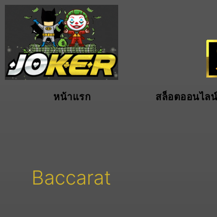
Skip
to
content
หน้าแรก
สล็อตออนไลน
Baccarat