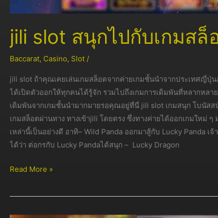
jili slot สนุกไปกับเกมสล็
Baccarat
,
Casino
,
Slot
/
jili slot ถ้าคุณเคยเล่นเกมสล็อตจากค่ายเกมชั้นนำจากประเทศญี่ปุ่นอย
ได้เปิดตัวออกให้ทุกคนได้รู้จัก รวมไปถึงเกมการเดิมพันที่หลากหลาย เล
เดิมพันจากเกมชั้นนำมากมายรอคุณอยู่ที่นี่ jili slot เกมสนุก โบนัสสนั่
เกมสล็อตผ่านทาง ทางเข้าjili โดยตรง ซึ่งทางค่ายได้ออกเกมใหม่ ๆ ม
เหล่านี้เป็นอย่างดี อาทิ– Wild Panda ออกมาสู้กับ Lucky Panda เ
ได้ว่า ต่อกรกับ Lucky Pandaได้สนุก – Lucky Dragon
Read More »