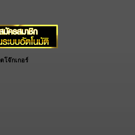
ตโจ๊กเกอร์