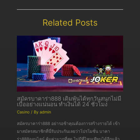
Related Posts
สมัครบาคาร่า888 เดิมพันได้ทุกวันสนุกไม่มี
เบื่ออย่างแน่นอน ทำเงินได้ 24 ชั่วโมง
Casino
/ By
admin
สมัครบาคาร่า888 อย่ารอช้าคุณต้องการสร้างรายได้ เข้า
มาสมัครสมาชิกที่นี่รับประกันเลยว่าโปรโมชั่น บาคา
ร่า888ออนไลน์ คุ้มค่ามากที่สุด ไม่มีที่ไหนเทียบได้อีกแล้ว