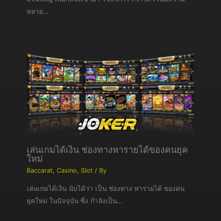
หลาย…
เล่นเกมได้เงิน ช่องทางหารายได้ของคนยุค
ใหม่
Baccarat
,
Casino
,
Slot
/ By
เล่นเกมได้เงิน นับได้ว่า เป็น ช่องทาง หารายได้ ของคน
ยุคใหม่ ในปัจจุบัน ซึ่ง กำลังเป็น…