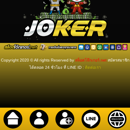
Copyright 2020 © All rights Reserved by
สล็อตโจ๊กเกอร์.net
สมัครสมาชิก
ได้ตลอด 24 ชั่วโมง ที่ LINE ID :
ติดต่อเรา
ufasociety