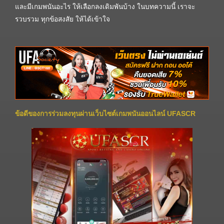
และมีเกมพนันอะไร ให้เลือกลงเดิมพันบ้าง ในบทความนี้ เราจะ
รวบรวม ทุกข้อสงสัย ให้ได้เข้าใจ
ข้อดีของการร่วมลงทุนผ่านเว็บไซต์เกมพนันออนไลน์ UFASCR