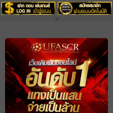
Skip
to
content