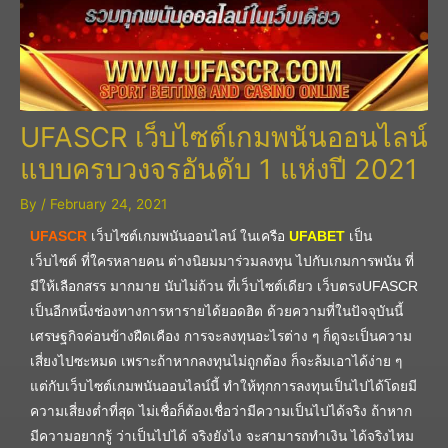
UFASCR เว็บไซต์เกมพนันออนไลน์
แบบครบวงจรอันดับ 1 แห่งปี 2021
By
/
February 24, 2021
UFASCR
เว็บไซต์เกมพนันออนไลน์ ในเครือ
UFABET
เป็น
เว็บไซต์ ที่ใครหลายคน ต่างนิยมมาร่วมลงทุน ไปกับเกมการพนัน ที่
มีให้เลือกสรร มากมาย นับไม่ถ้วน ที่เว็บไซต์เดียว เว็บตรงUFASCR
เป็นอีกหนึ่งช่องทางการหารายได้ยอดฮิต ด้วยความที่ในปัจจุบันนี้
เศรษฐกิจค่อนข้างฝืดเคือง การจะลงทุนอะไรต่าง ๆ ก็ดูจะเป็นความ
เสี่ยงไปซะหมด เพราะถ้าหากลงทุนไม่ถูกต้อง ก็จะล้มเอาได้ง่าย ๆ
แต่กับเว็บไซต์เกมพนันออนไลน์นี้ ทำให้ทุกการลงทุนเป็นไปได้โดยมี
ความเสี่ยงต่ำที่สุด ไม่เชื่อก็ต้องเชื่อว่ามีความเป็นไปได้จริง ถ้าหาก
มีความอยากรู้ ว่าเป็นไปได้ จริงยังไง จะสามารถทำเงิน ได้จริงไหม