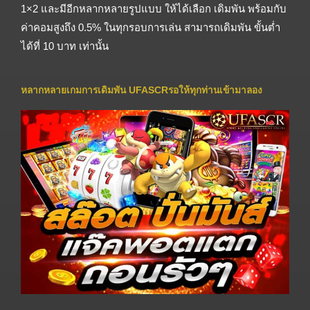
1×2 และมีอีกหลากหลายรูปแบบ ให้ได้เลือก เดิมพัน พร้อมกับ
ค่าคอมสูงถึง 0.5% ในทุกรอบการเล่น สามารถเดิมพัน ขั้นต่ำ
ได้ที่ 10 บาท เท่านั้น
หลากหลายเกมการเดิมพัน UFASCRรอให้ทุกท่านเข้ามาลอง