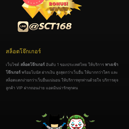
สล็อตโจ๊กเกอร์
เว็บไซต์
สล็อตโจ๊กเกอร์
อันดับ 1 ของประเทศไทย ให้บริการ
ทางเข้า
โจ๊กเกอร์
พร้อมโบนัส ฝากเงิน สูงสุดกว่าเว็บอื่น ให้มากกว่าใคร และ
สล็อตแตกง่ายกว่าเว็บอื่นแน่นอน ให้บริการทุกท่านด้วยใจ บริการดุจ
ลูกค้า VIP ฝากถอนง่าย แอดมินน่ารักทุกคน