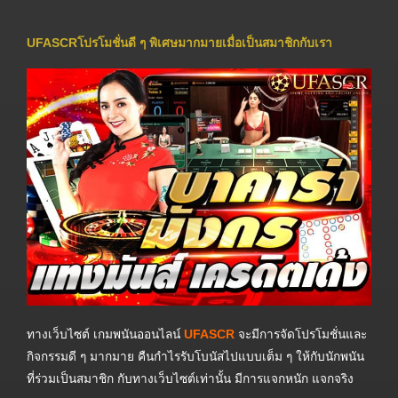
UFASCRโปรโมชั่นดี ๆ พิเศษมากมายเมื่อเป็นสมาชิกกับเรา
ทางเว็บไซต์ เกมพนันออนไลน์
UFASCR
จะมีการจัดโปรโมชั่นและ
กิจกรรมดี ๆ มากมาย คืนกำไรรับโบนัสไปแบบเต็ม ๆ ให้กับนักพนัน
ที่ร่วมเป็นสมาชิก กับทางเว็บไซต์เท่านั้น มีการแจกหนัก แจกจริง