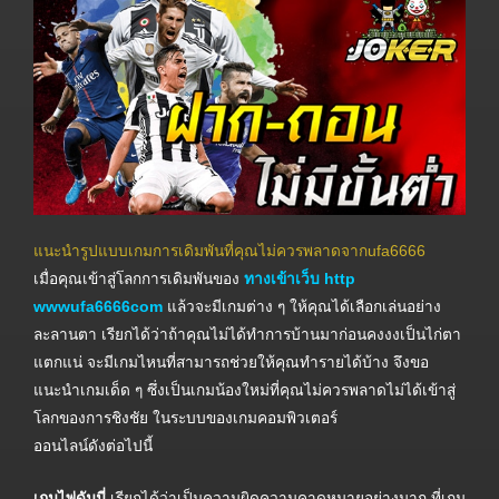
แนะนำรูปแบบเกมการเดิมพันที่คุณไม่ควรพลาดจากufa6666
เมื่อคุณเข้าสู่โลกการเดิมพันของ
ทางเข้าเว็บ http
wwwufa6666com
แล้วจะมีเกมต่าง ๆ ให้คุณได้เลือกเล่นอย่าง
ละลานตา เรียกได้ว่าถ้าคุณไม่ได้ทำการบ้านมาก่อนคงงงเป็นไก่ตา
แตกแน่ จะมีเกมไหนที่สามารถช่วยให้คุณทำรายได้บ้าง จึงขอ
แนะนำเกมเด็ด ๆ ซึ่งเป็นเกมน้องใหม่ที่คุณไม่ควรพลาดไม่ได้เข้าสู่
โลกของการชิงชัย ในระบบของเกมคอมพิวเตอร์
ออนไลน์ดังต่อไปนี้
เกมไพ่ดัมมี่
เรียกได้ว่าเป็นความผิดความคาดหมายอย่างมาก ที่เกม