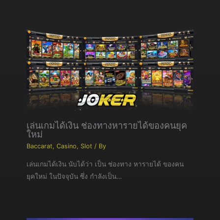
เล่นเกมได้เงิน ช่องทางหารายได้ของคนยุค
ใหม่
Baccarat
,
Casino
,
Slot
/ By
เล่นเกมได้เงิน นับได้ว่า เป็น ช่องทาง หารายได้ ของคน
ยุคใหม่ ในปัจจุบัน ซึ่ง กำลังเป็น…