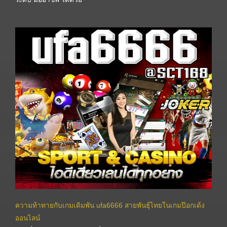
ความท้าทายกับเกมเดิมพัน ufa6666 สายพันธุ์ไทยในเกมป๊อกเด้ง
ออนไลน์