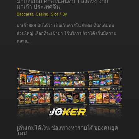
มาเก๊า888 คาสิโนอันดับ 1 ส่งตรง จาก
มาเก๊า ประเทศจีน
Baccarat
,
Casino
,
Slot
/ By
มาเก๊า888 นับได้ว่า เป็นเว็บคาสิโน ชื่อดัง ที่นักเดิมพัน
ส่วนใหญ่ เลือกที่จะเข้ามา ใช้บริการ ก็ว่าได้ เว็บมีความ
หลาย…
เล่นเกมได้เงิน ช่องทางหารายได้ของคนยุค
ใหม่