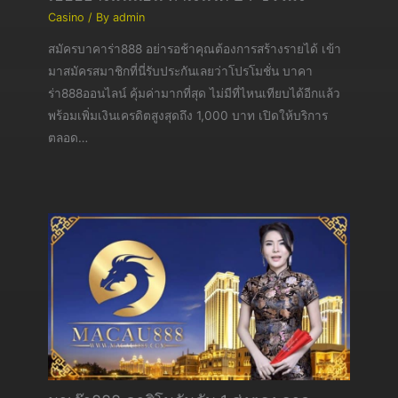
Casino
/ By
admin
สมัครบาคาร่า888 อย่ารอช้าคุณต้องการสร้างรายได้ เข้า
มาสมัครสมาชิกที่นี่รับประกันเลยว่าโปรโมชั่น บาคา
ร่า888ออนไลน์ คุ้มค่ามากที่สุด ไม่มีที่ไหนเทียบได้อีกแล้ว
พร้อมเพิ่มเงินเครดิตสูงสุดถึง 1,000 บาท เปิดให้บริการ
ตลอด…