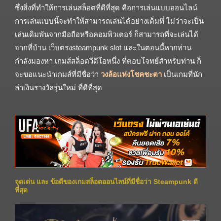
ซึ่งสิ่งที่ทำให้การเล่นสล็อตที่ดีที่สุด คือการเล่นแบบออนไลน์
การเล่นแบบนี้จะทำให้สามารถเล่นได้อย่างเต็มที่ ไม่ว่าจะเป็น
เล่นเดิมพันจากมือถือหรือคอมพิวเตอร์ ก็สามารถที่จะเล่นได้
จากที่บ้าน เว็บตรงsteampunk slot และในตอนนี้หากท่าน
กำลังมองหา เกมส์สล็อตวีดีโอหนึ่ง ที่ตอบโจทย์สำหรับท่าน ก็
จะขอแนะนำเกมส์ที่มีชื่อว่า
วงล้อแห่งโชคชะตา
เป็นเกมที่นัก
ล่าเงินรางวัลรุ่นใหม่ ที่ดีที่สุด
จุดเด่น และ ข้อดีของเกมสล็อตออนไลน์ที่มีชื่อว่า Steampunk ดี
ที่สุด