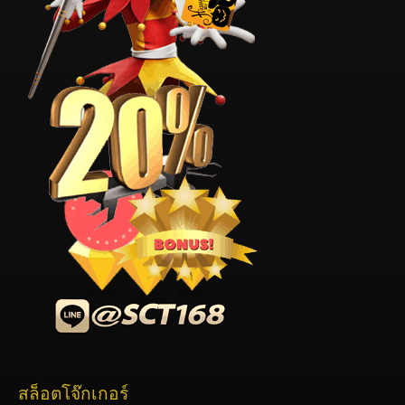
สล็อตโจ๊กเกอร์