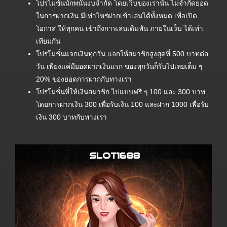
โปรโมชั่นนักพนันงบจำกัด โดยเว็บของเรานั้น ไม่จำกัดยอด
ในการฝากเงิน มีเท่าไหร่ฝากเข้าเล่นได้ทั้งหมด เพื่อเปิด
โอกาส ให้ทุกคน เข้าถึงการเล่นเดิมพัน ภายในเว็บ ได้เท่า
เทียมกัน
โปรโมชั่นแจกเงินทุกวัน แจกให้สมาชิกสูงสุดที่ 500 บาทต่อ
วัน เพียงแค่มียอดฝากเงินแรก ของทุกวันก็รับไปเลยเต็ม ๆ
20% ของยอดการฝากกับทางเรา
โปรโมชั่นที่ให้เงินสมาชิก ไปแบบฟรี ๆ 100 และ 300 บาท
โดยการฝากเงิน 300 เพื่อรับเงิน 100 และฝาก 1000 เพื่อรับ
เงิน 300 บาทกับทางเรา