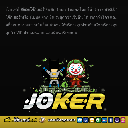
เว็บไซต์
สล็อตโจ๊กเกอร์
อันดับ 1 ของประเทศไทย ให้บริการ
ทางเข้า
โจ๊กเกอร์
พร้อมโบนัส ฝากเงิน สูงสุดกว่าเว็บอื่น ให้มากกว่าใคร และ
สล็อตแตกง่ายกว่าเว็บอื่นแน่นอน ให้บริการทุกท่านด้วยใจ บริการดุจ
ลูกค้า VIP ฝากถอนง่าย แอดมินน่ารักทุกคน