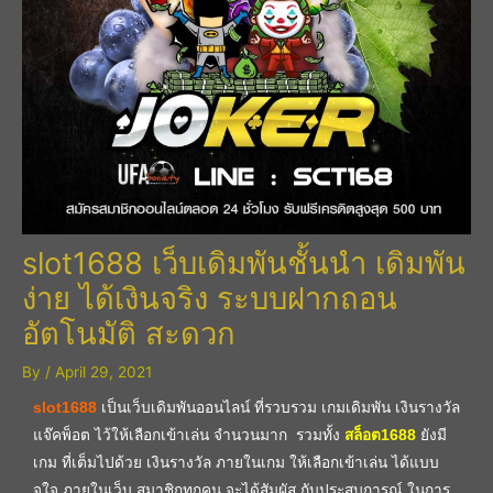
slot1688 เว็บเดิมพันชั้นนำ เดิมพัน
ง่าย ได้เงินจริง ระบบฝากถอน
อัตโนมัติ สะดวก
By
/
April 29, 2021
slot1688
เป็นเว็บเดิมพันออนไลน์ ที่รวบรวม เกมเดิมพัน เงินรางวัล
แจ๊คพ็อต ไว้ให้เลือกเข้าเล่น จำนวนมาก รวมทั้ง
สล็อต1688
ยังมี
เกม ที่เต็มไปด้วย เงินรางวัล ภายในเกม ให้เลือกเข้าเล่น ได้แบบ
จุใจ ภายในเว็บ สมาชิกทุกคน จะได้สัมผัส กับประสบการณ์ ในการ