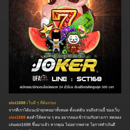
slot1688
เว็บดี ๆ ที่ต้องรอง
จากที่เราได้แนะนำทุกคนมาทั้งหมด ตั้งแต่ต้น จนถึงส่วนนี้ ของเว็บ
slot1688
คงทำให้หลาย ๆ คน อยากลองเข้าร่วมกับทางเรา ทดลอง
เล่นslot1688 ขึ้นมาแล้ว หากคุณ ไม่อยากพลาด โอกาสทำเงินดี