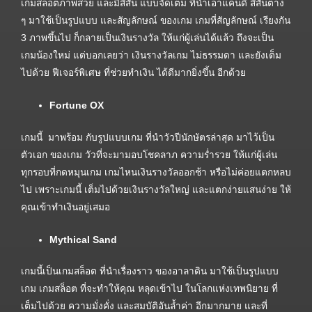
เกมสล็อตภาพสวย และมีสีสัน แบบจัดเต็ม ที่นำเอาแคนดี้ สีสันต่าง
ๆ มาใช้เป็นรูปแบบ และสัญลักษณ์ ของเกม เกมที่สัญลักษณ์ เรียงกัน
3 ภาพขึ้นไป ก็กลายเป็นเงินรางวัล ให้แก่ผู้เล่นได้แล้ว ถึงจะเป็น
เกมน้องใหม่ แต่บอกเลยว่า เงินรางวัลเกม ไม่ธรรมดา และยังเต็ม
ไปด้วย ฟีเจอร์พิเศษ ที่ช่วยทำเงิน ได้ดีมากยิ่งขึ้น อีกด้วย
Fortune OX
เกมนี้ มาพร้อม กับรูปแบบเกม ที่นำวัวปีนักษัตรล่าสุด มาไว้เป็น
ตัวเอก ของเกม วัวที่จะมามอบโชคลาภ ความร่ำรวย ให้แก่ผู้เล่น
ทุกรอบที่กดหมุนเกม เกมไหนเงินรางวัลออกช้า หรือไม่ค่อยแตกหลบ
ไป เพราะเกมนี้ เต็มไปด้วยเงินรางวัลใหญ่ และแตกง่ายแสนง่าย ให้
คุณเข้าทำเงินอยู่เสมอ
Mythical Sand
เกมนี้เป็นเกมสล็อต ที่นำเรื่องราว ของอาลาดิน มาใช้เป็นรูปแบบ
เกม เกมสล็อต ที่จะทำให้คุณ หลุดเข้าไป ในโลกแห่งเทพนิยาย ที่
เต็มไปด้วย ความมั่งคั่ง และสมบัติอันล้ำค่า อีกมากมาย และที่