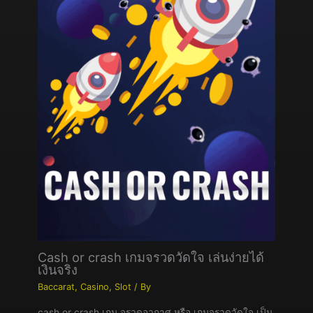
Cash or crash เกมจรวดวัดใจ เล่นง่ายได้
เงินจริง
Baccarat
,
Casino
,
Slot
/ By
cash or crash เกม จรวดอวกาศ หรือ เกมจรวดวัดใจ เป็น