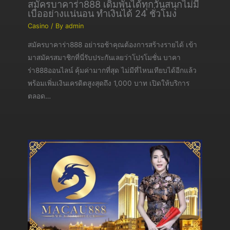
สมัครบาคาร่า888 เดิมพันได้ทุกวันสนุกไม่มี
เบื่ออย่างแน่นอน ทำเงินได้ 24 ชั่วโมง
Casino
/ By
admin
สมัครบาคาร่า888 อย่ารอช้าคุณต้องการสร้างรายได้ เข้า
มาสมัครสมาชิกที่นี่รับประกันเลยว่าโปรโมชั่น บาคา
ร่า888ออนไลน์ คุ้มค่ามากที่สุด ไม่มีที่ไหนเทียบได้อีกแล้ว
พร้อมเพิ่มเงินเครดิตสูงสุดถึง 1,000 บาท เปิดให้บริการ
ตลอด…