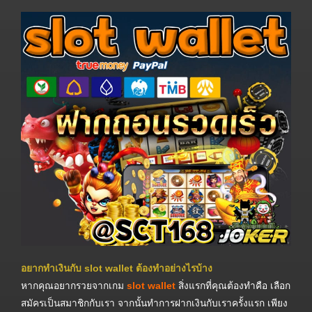
อยากทำเงินกับ slot wallet ต้องทำอย่างไรบ้าง
หากคุณอยากรวยจากเกม
slot wallet
สิ่งแรกที่คุณต้องทำคือ เลือก
สมัครเป็นสมาชิกกับเรา จากนั้นทำการฝากเงินกับเราครั้งแรก เพียง