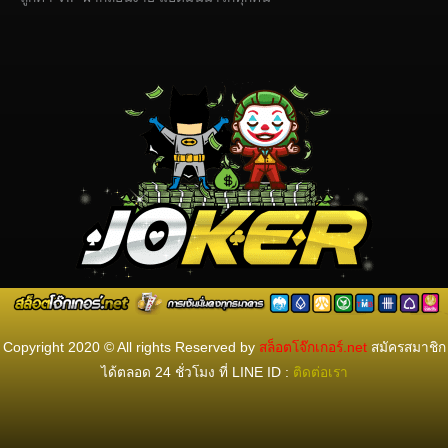
Copyright 2020 © All rights Reserved by
สล็อตโจ๊กเกอร์.net
สมัครสมาชิก
ได้ตลอด 24 ชั่วโมง ที่ LINE ID :
ติดต่อเรา