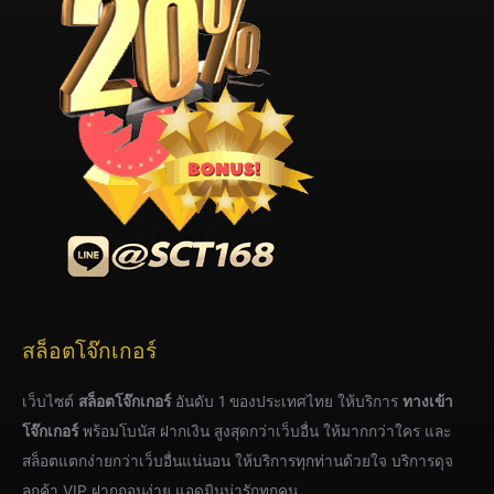
สล็อตโจ๊กเกอร์
เว็บไซต์
สล็อตโจ๊กเกอร์
อันดับ 1 ของประเทศไทย ให้บริการ
ทางเข้า
โจ๊กเกอร์
พร้อมโบนัส ฝากเงิน สูงสุดกว่าเว็บอื่น ให้มากกว่าใคร และ
สล็อตแตกง่ายกว่าเว็บอื่นแน่นอน ให้บริการทุกท่านด้วยใจ บริการดุจ
ลูกค้า VIP ฝากถอนง่าย แอดมินน่ารักทุกคน