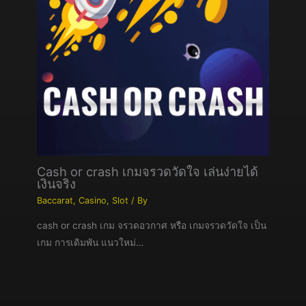
Cash or crash เกมจรวดวัดใจ เล่นง่ายได้
เงินจริง
Baccarat
,
Casino
,
Slot
/ By
cash or crash เกม จรวดอวกาศ หรือ เกมจรวดวัดใจ เป็น
เกม การเดิมพัน แนวใหม่…