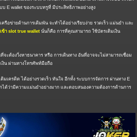
บ E wallet ของระบบทรูที่ มีประสิทธิภาพอย่างสูง
เครือข่ายด้านการเดิมพัน จะทำได้อย่างเรียบง่าย รวดเร็ว แม่นยำ และ
เข้า slot true wallet
นั่นก็คือ การที่คุณสามารถ ใช้บัตรเติมเงิน
นที่จะต้องวิ่งหาธนาคาร หรือ การเดินทาง อันที่อาจจะไม่สามารถเชื่อม
มเงิน ผ่านทางโทรศัพท์มือถือ
รเติมเครดิต ได้อย่างรวดเร็ว ทันใจ อีกทั้ง ระบบการจัดการ ผ่านทาง E
รียกได้ว่ามีความแม่นยำอย่างมาก และตอบสนองความต้องการด้านการ