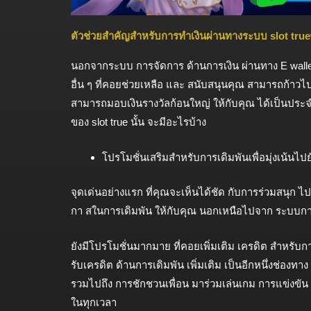
ตัวช่วยสำคัญสำหรับการทำเงินผ่านทางระบบ slot true
นอกจากระบบ การจัดการ ด้านการเงิน ผ่านทาง E wallet
อื่น ๆ ที่คอยช่วยเหลือ และ สนับสนุนคุณ สามารถก้าวไป
สามารถมอบเงินรางวัลก้อนใหญ่ ให้กับคุณ ได้เป็นประจำ 
ของ slot true นั้น จะมีอะไรบ้าง
โปรโมชั่นเสริมสำหรับการเดิมพันเพื่อมุ่งเน้นไป
จุดเด่นอย่างแรก ที่คุณจะเห็นได้ชัด กับการร่วมสนุก ไปกั
กา สในการเดิมพัน ให้กับคุณ นอกเหนือไปจาก ระบบการ
ยังมีโปรโมชั่นมากมาย ที่คอยเพิ่มเติม เครดิต สำหรับกา
รับเครดิต ด้านการเดิมพัน เพิ่มเติม เป็นอีกหนึ่งช่องท
รวมไปถึง การชักชวนเพื่อน มาร่วมเล่นเกม การแข่งขัน 
ในทุกเวลา