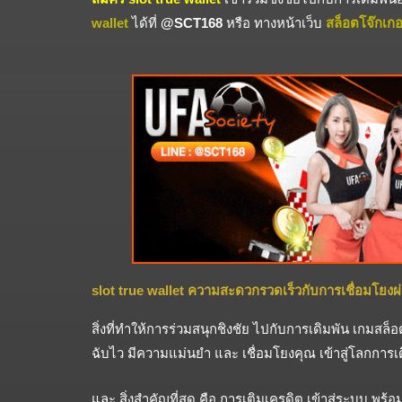
wallet
ได้ที่
@SCT168
หรือ ทางหน้าเว็บ
สล็อตโจ๊กเกอ
slot true wallet ความสะดวกรวดเร็วกับการเชื่อมโยง
สิ่งที่ทำให้การร่วมสนุกชิงชัย ไปกับการเดิมพัน เกมส
ฉับไว มีความแม่นยำ และ เชื่อมโยงคุณ เข้าสู่โลกการเดิ
และ สิ่งสำคัญที่สุด คือ การเติมเครดิต เข้าสู่ระบบ พ