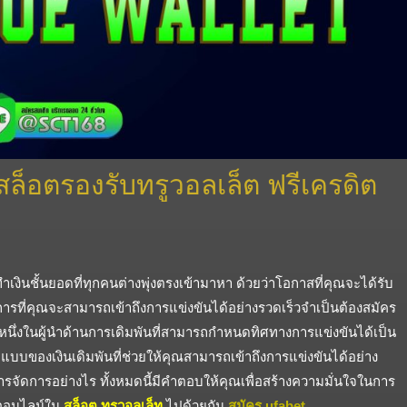
สล็อตรองรับทรูวอลเล็ต ฟรีเครดิต
เงินชั้นยอดที่ทุกคนต่างพุ่งตรงเข้ามาหา ด้วยว่าโอกาสที่คุณจะได้รับ
ั้นการที่คุณจะสามารถเข้าถึงการแข่งขันได้อย่างรวดเร็วจำเป็นต้องสมัคร
ยม หนึ่งในผู้นำด้านการเดิมพันที่สามารถกำหนดทิศทางการแข่งขันได้เป็น
แบบของเงินเดิมพันที่ช่วยให้คุณสามารถเข้าถึงการแข่งขันได้อย่าง
รจัดการอย่างไร ทั้งหมดนี้มีคำตอบให้คุณเพื่อสร้างความมั่นใจในการ
นออนไลน์ใน
สล็อต ทรูวอลเล็ท
ไปด้วยกัน
สมัคร ufabet