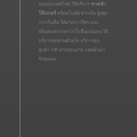
ของประเทศไทย ให้บริการ
ทางเข้า
โจ๊กเกอร์
พร้อมโบนัส ฝากเงิน สูงสุด
กว่าเว็บอื่น ให้มากกว่าใคร และ
สล็อตแตกง่ายกว่าเว็บอื่นแน่นอน ให้
บริการทุกท่านด้วยใจ บริการดุจ
ลูกค้า VIP ฝากถอนง่าย แอดมินน่า
รักทุกคน