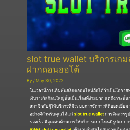
slot true wallet บริการเกม
ฝากถอนออโต้
By
/
May 30, 2022
ในเวลานี้การเดิมพันสล็อตออนไลน์ถือได้ว่าเป็นโอกาสทำ
เงินรางวัลก้อนใหญ่นั้นเป็นเรื่องที่ง่ายมาก แต่ถึงกระน
สมาชิกกับผู้ให้บริการที่มีระบบการจัดการที่ดียอดเยี่
อย่างดีสำหรับคุณได้แก่
slot true wallet
การจัดสรรรูป
รวดเร็ว มีจุดเด่นด้านการให้บริการแบบไหนมีรูปแบบกา
สมัคร
slot true wallet
เข้าร่วมชิงชัยไปกับการเดิมพั