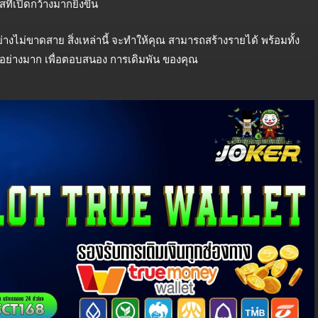
เปิดกว้างมากยิ่งขึ้น
างไม่ขาดสาย สิ่งเหล่านี้ จะทำให้คุณ สามารถสร้างรายได้ พร้อมทั้ง
วอย่างมาก เพื่อตอบสนอง การเดิมพัน ของคุณ