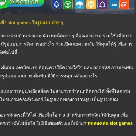
เข้า slot games ในรูปแบบต่าง ๆ
อย่างครบถ้วน ขอแนะนำ เทคนิคต่าง ๆ ที่คุณสามารถ ร่วมใช้ เพื่อการ
 มีรูปแบบการจัดการอย่างไร ร่วมเปิดเผยความลับ ให้คุณได้รู้ เพื่อการ
งต่อไปนี้
รเดิมพัน เทคนิคแรก ที่คุณควรให้ความใส่ใจ และ ถอดรหัส การแข่งขัน
ะรูปแบบ เกมการเดิมพัน มีวิธีการหมุนวงล้ออย่างไร
ูปแบบการหมุนวงล้อสล็อต ไม่สามารถกำหนดทิศทางได้ ทั้งที่ในความ
ยนโปรแกรมคอมพิวเตอร์ ในรูปแบบของการวนลูป เป็นรูปวงกลม
ง ถอดรหัสตรงนี้ให้ได้ เพื่อเพิ่มโอกาส สำหรับการทำเงิน ให้กับคุณ เพื่อ
กว่า ยังไม่มั่นใจ ในฝีมือของตัวเอง ก็เข้ามา
ทดลองเล่น
slot games