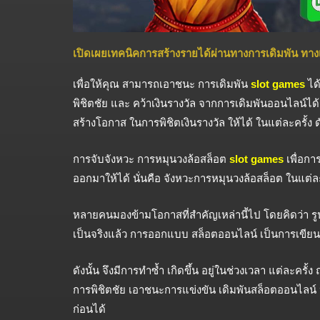
เปิดเผยเทคนิคการสร้างรายได้ผ่านทางการเดิมพัน ทาง
เพื่อให้คุณ สามารถเอาชนะ การเดิมพัน
slot games
ได้
พิชิตชัย และ คว้าเงินรางวัล จากการเดิมพันออนไลน์ได้
สร้างโอกาส ในการพิชิตเงินรางวัล ให้ได้ ในแต่ละครั้ง ดั
การจับจังหวะ การหมุนวงล้อสล็อต
slot games
เพื่อกา
ออกมาให้ได้ นั่นคือ จังหวะการหมุนวงล้อสล็อต ในแต่ล
หลายคนมองข้ามโอกาสที่สำคัญเหล่านี้ไป โดยคิดว่า ร
เป็นจริงแล้ว การออกแบบ สล็อตออนไลน์ เป็นการเขี
ดังนั้น จึงมีการทำซ้ำ เกิดขึ้น อยู่ในช่วงเวลา แต่ละครั้
การพิชิตชัย เอาชนะการแข่งขัน เดิมพันสล็อตออนไลน์ หา
ก่อนได้