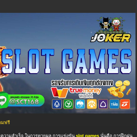
กมฟรี
สบความสำเร็จ ในการทายผล การแข่งขัน
slot games
นั่นคือ การฝึกฝน