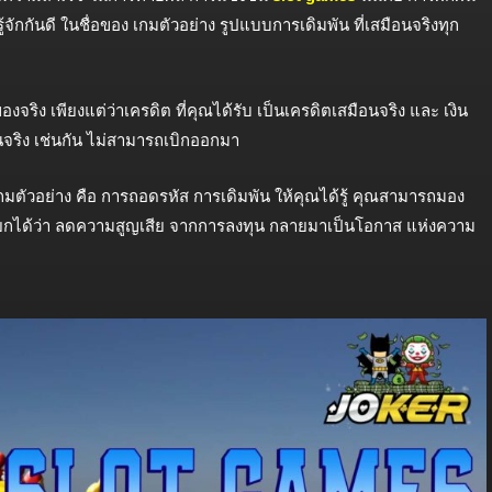
้จักกันดี ในชื่อของ เกมตัวอย่าง รูปแบบการเดิมพัน ที่เสมือนจริงทุก
งจริง เพียงแต่ว่าเครดิต ที่คุณได้รับ เป็นเครดิตเสมือนจริง และ เงิน
มือนจริง เช่นกัน ไม่สามารถเบิกออกมา
นเกมตัวอย่าง คือ การถอดรหัส การเดิมพัน ให้คุณได้รู้ คุณสามารถมอง
เรียกได้ว่า ลดความสูญเสีย จากการลงทุน กลายมาเป็นโอกาส แห่งความ