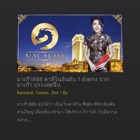
มาเก๊า888 คาสิโนอันดับ 1 ส่งตรง จาก
มาเก๊า ประเทศจีน
Baccarat
,
Casino
,
Slot
/ By
มาเก๊า888 นับได้ว่า เป็นเว็บคาสิโน ชื่อดัง ที่นักเดิมพัน
ส่วนใหญ่ เลือกที่จะเข้ามา ใช้บริการ ก็ว่าได้ เว็บมีความ
หลาย…