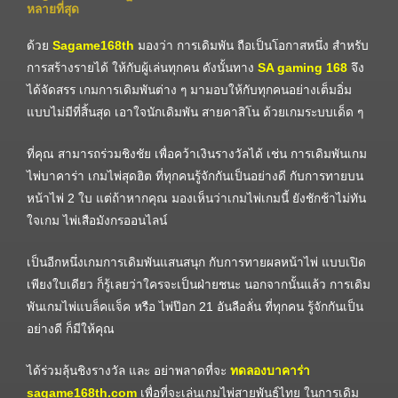
หลายที่สุด
ด้วย
Sagame168th
มองว่า การเดิมพัน ถือเป็นโอกาสหนึ่ง สำหรับ
การสร้างรายได้ ให้กับผู้เล่นทุกคน ดังนั้นทาง
SA gaming 168
จึง
ได้จัดสรร เกมการเดิมพันต่าง ๆ มามอบให้กับทุกคนอย่างเต็มอิ่ม
แบบไม่มีที่สิ้นสุด เอาใจนักเดิมพัน สายคาสิโน ด้วยเกมระบบเด็ด ๆ
ที่คุณ สามารถร่วมชิงชัย เพื่อคว้าเงินรางวัลได้ เช่น การเดิมพันเกม
ไพ่บาคาร่า เกมไพ่สุดฮิต ที่ทุกคนรู้จักกันเป็นอย่างดี กับการทายบน
หน้าไพ่ 2 ใบ แต่ถ้าหากคุณ มองเห็นว่าเกมไพ่เกมนี้ ยังชักช้าไม่ทัน
ใจเกม ไพ่เสือมังกรออนไลน์
เป็นอีกหนึ่งเกมการเดิมพันแสนสนุก กับการทายผลหน้าไพ่ แบบเปิด
เพียงใบเดียว ก็รู้เลยว่าใครจะเป็นฝ่ายชนะ นอกจากนั้นแล้ว การเดิม
พันเกมไพ่แบล็คแจ็ค หรือ ไพ่ป๊อก 21 อันลือลั่น ที่ทุกคน รู้จักกันเป็น
อย่างดี ก็มีให้คุณ
ได้ร่วมลุ้นชิงรางวัล และ อย่าพลาดที่จะ
ทดลองบาคาร่า
sagame168th.com
เพื่อที่จะเล่นเกมไพ่สายพันธุ์ไทย ในการเดิม