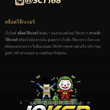
สล็อตโจ๊กเกอร์
เว็บไซต์
สล็อตโจ๊กเกอร์
อันดับ 1 ของประเทศไทย ให้บริการ
ทางเข้า
โจ๊กเกอร์
พร้อมโบนัส ฝากเงิน สูงสุดกว่าเว็บอื่น ให้มากกว่าใคร และ
สล็อตแตกง่ายกว่าเว็บอื่นแน่นอน ให้บริการทุกท่านด้วยใจ บริการดุจ
ลูกค้า VIP ฝากถอนง่าย แอดมินน่ารักทุกคน