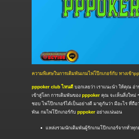
ความพิเศษในการเดิมพันเกมไพ่โป๊กเกอร์กับ ทางเข้าp
pppoker club ไหนดี
บอกเลยว่า เราแนะนำ ให้คุณ อ่านบท
เข้าสู่โลก การเดิมพันของ
pppoker
คุณ จะเห็นสิ่งใหม่
ชอบ ไพ่โป๊กเกอร์ได้เป็นอย่างดี มาดูกันว่า มีอะไร ที่ถ
พันเ กมไพ่โป๊กเกอร์กับ
pppoker
อย่างแน่นอน
แหล่งรวมนักเดิมพันผู้รักเกมโป๊กเกอร์จากทั่วทุ