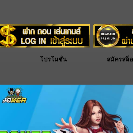
์
โปรโมชั่น
สมัครสล็อ