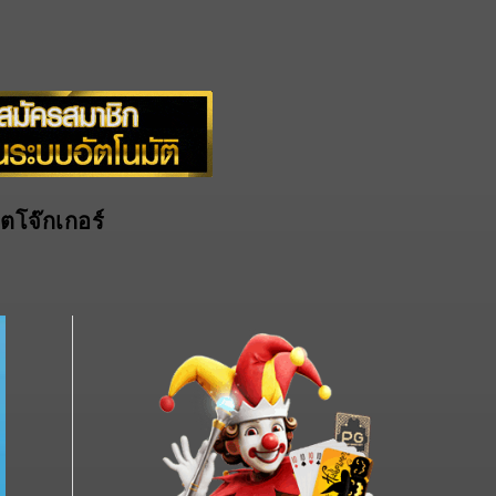
ตโจ๊กเกอร์