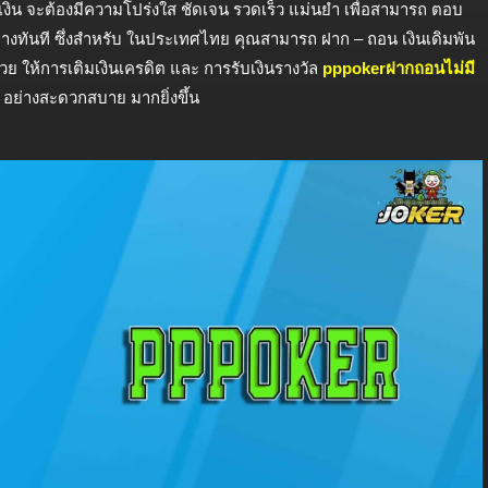
รเงิน จะต้องมีความโปร่งใส ชัดเจน รวดเร็ว แม่นยำ เพื่อสามารถ ตอบ
ย่างทันที ซึ่งสำหรับ ในประเทศไทย คุณสามารถ ฝาก – ถอน เงินเดิมพัน
ย ให้การเติมเงินเครดิต และ การรับเงินรางวัล
pppokerฝากถอนไม่มี
้ อย่างสะดวกสบาย มากยิ่งขึ้น