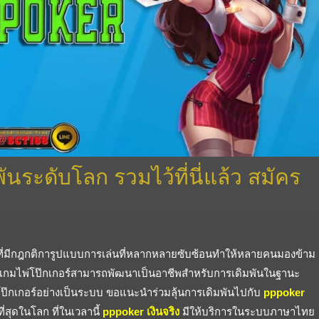
ระดับโลก รวมไว้ที่นี่แล้ว สมัคร
ูง ที่มีกฎกติการูปแบบการเล่นที่หลากหลายซับซ้อนทำให้หลายคนมองข้าม
ันเกมไพ่โป๊กเกอร์สามารถพัฒนาเป็นอาชีพสำหรับการเดิมพันในฐานะ
นโป๊กเกอร์อย่างเป็นระบบ ขอแนะนำร่วมลุ้นการเดิมพันไปกับ
pppoker
ี่สุดในโลก ที่ในเวลานี้
pppoker เงินจริง
มีให้บริการในระบบภาษาไทย