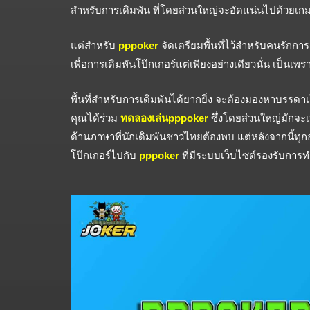
สำหรับการเดิมพัน ที่โดยส่วนใหญ่จะอัดแน่นไปด้วยเก
แต่สำหรับ
pppoker
จัดเตรียมพื้นที่ไว้สำหรับคนรักการ
เพื่อการเดิมพันโป๊กเกอร์แต่เพียงอย่างเดียวนั่น เป็นเพร
พื้นที่สำหรับการเดิมพันได้ยากยิ่ง จะต้องมองหาบรรดา
คุณได้ร่วม
ทดลองเล่น
pppoker
ซึ่งโดยส่วนใหญ่มักจะ
ด้านภาษาที่นักเดิมพันชาวไทยต้องพบ แต่หลังจากนี้ทุกอ
โป๊กเกอร์ไปกับ
pppoker
ที่มีระบบเว็บไซต์รองรับกา