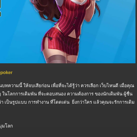
ppoker
ความนี้ ให้จบเสียก่อน เพื่อที่จะได้รู้ว่า ควรเลือก เว็บไหนดี เมื่อคุณ
 ๆ ในโลกการเดิมพัน ที่จะตอบสนอง ความต้องการ ของนักเดิมพัน ผู้ชื่น
ือว่า เป็นรูปแบบ การทำงาน ที่โดดเด่น ยิ่งกว่าใคร แล้วคุณจะรักการเดิม
กมุมโลก