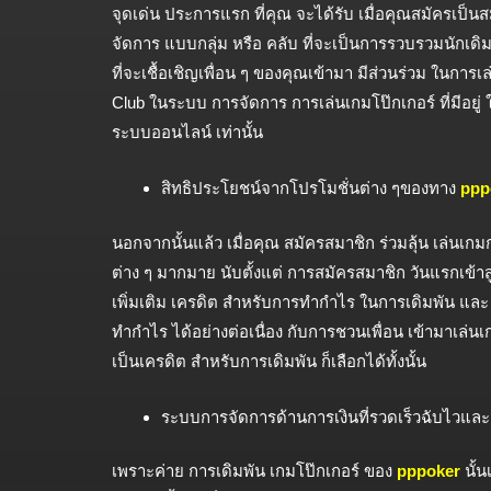
จุดเด่น ประการแรก ที่คุณ จะได้รับ เมื่อคุณสมัครเป็นส
จัดการ แบบกลุ่ม หรือ คลับ ที่จะเป็นการรวบรวมนักเดิม
ที่จะเชื้อเชิญเพื่อน ๆ ของคุณเข้ามา มีส่วนร่วม ในการเ
Club ในระบบ การจัดการ การเล่นเกมโป๊กเกอร์ ที่มีอยู่ ใ
ระบบออนไลน์ เท่านั้น
สิทธิประโยชน์จากโปรโมชั่นต่าง ๆของทาง
ppp
นอกจากนั้นแล้ว เมื่อคุณ สมัครสมาชิก ร่วมลุ้น เล่นเกม
ต่าง ๆ มากมาย นับตั้งแต่ การสมัครสมาชิก วันแรกเข้าสู่ โ
เพิ่มเติม เครดิต สำหรับการทำกำไร ในการเดิมพัน และ
ทำกำไร ได้อย่างต่อเนื่อง กับการชวนเพื่อน เข้ามาเล่นเ
เป็นเครดิต สำหรับการเดิมพัน ก็เลือกได้ทั้งนั้น
ระบบการจัดการด้านการเงินที่รวดเร็วฉับไวแล
เพราะค่าย การเดิมพัน เกมโป๊กเกอร์ ของ
pppoker
นั้น