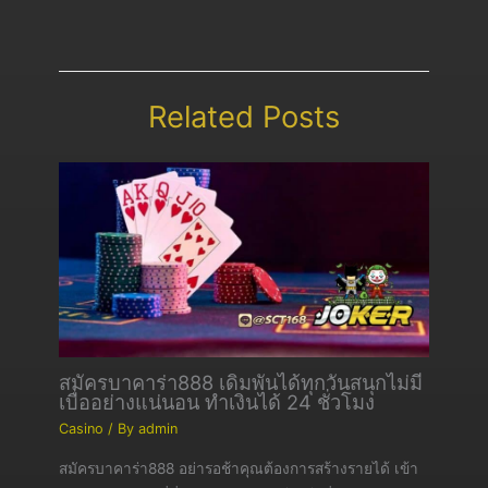
Related Posts
สมัครบาคาร่า888 เดิมพันได้ทุกวันสนุกไม่มี
เบื่ออย่างแน่นอน ทำเงินได้ 24 ชั่วโมง
Casino
/ By
admin
สมัครบาคาร่า888 อย่ารอช้าคุณต้องการสร้างรายได้ เข้า