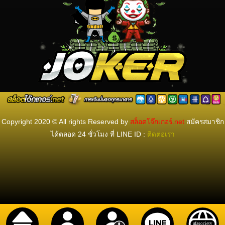
Copyright 2020 © All rights Reserved by
สล็อตโจ๊กเกอร์.net
สมัครสมาชิก
ได้ตลอด 24 ชั่วโมง ที่ LINE ID :
ติดต่อเรา
ufasociety