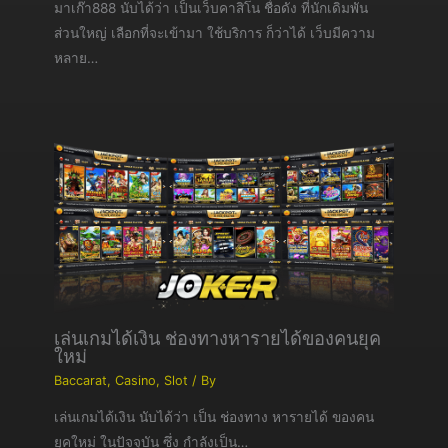
มาเก๊า888 นับได้ว่า เป็นเว็บคาสิโน ชื่อดัง ที่นักเดิมพัน
ส่วนใหญ่ เลือกที่จะเข้ามา ใช้บริการ ก็ว่าได้ เว็บมีความ
หลาย…
เล่นเกมได้เงิน ช่องทางหารายได้ของคนยุค
ใหม่
Baccarat
,
Casino
,
Slot
/ By
เล่นเกมได้เงิน นับได้ว่า เป็น ช่องทาง หารายได้ ของคน
ยุคใหม่ ในปัจจุบัน ซึ่ง กำลังเป็น…