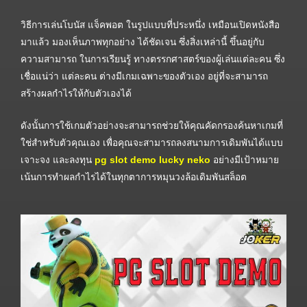
วิธีการเล่นโบนัส แจ็คพอต ในรูปแบบที่ประหนึ่ง เหมือนเปิดหนังสือ
มาแล้ว มองเห็นภาพทุกอย่าง ได้ชัดเจน ซึ่งสิ่งเหล่านี้ ขึ้นอยู่กับ
ความสามารถ ในการเรียนรู้ ทางตรรกศาสตร์ของผู้เล่นแต่ละคน ซึ่ง
เชื่อแน่ว่า แต่ละคน ต่างมีเกมเฉพาะของตัวเอง อยู่ที่จะสามารถ
สร้างผลกำไรให้กับตัวเองได้
ดังนั้นการใช้เกมตัวอย่างจะสามารถช่วยให้คุณคัดกรองค้นหาเกมที่
ใช่สำหรับตัวคุณเอง เพื่อคุณจะสามารถลงสนามการเดิมพันได้แบบ
เจาะจง และลงทุน
pg slot demo lucky neko
อย่างมีเป้าหมาย
เน้นการทำผลกำไรได้ในทุกตาการหมุนวงล้อเดิมพันสล็อต