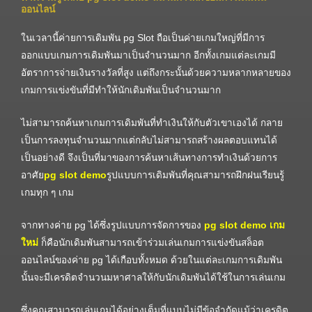
ออนไลน์
ในเวลานี้ค่ายการเดิมพัน pg Slot ถือเป็นค่ายเกมใหญ่ที่มีการ
ออกแบบเกมการเดิมพันมาเป็นจำนวนมาก อีกทั้งเกมแต่ละเกมมี
อัตราการจ่ายเงินรางวัลที่สูง แต่ถึงกระนั้นด้วยความหลากหลายของ
เกมการแข่งขันที่มีทำให้นักเดิมพันเป็นจำนวนมาก
ไม่สามารถค้นหาเกมการเดิมพันที่ทำเงินให้กับตัวเขาเองได้ กลาย
เป็นการลงทุนจำนวนมากแต่กลับไม่สามารถสร้างผลตอบแทนได้
เป็นอย่างดี จึงเป็นที่มาของการค้นหาเส้นทางการทำเงินด้วยการ
อาศัย
pg slot demo
รูปแบบการเดิมพันที่คุณสามารถฝึกฝนเรียนรู้
เกมทุก ๆ เกม
จากทางค่าย pg ได้ซึ่งรูปแบบการจัดการของ
pg slot demo เกม
ใหม่
ก็คือนักเดิมพันสามารถเข้าร่วมเล่นเกมการแข่งขันสล็อต
ออนไลน์ของค่าย pg ได้เกือบทั้งหมด ด้วยในแต่ละเกมการเดิมพัน
นั้นจะมีเครดิตจำนวนมหาศาลให้กับนักเดิมพันได้ใช้ในการเล่นเกม
ซึ่งคุณสามารถเล่นเกมได้อย่างเต็มที่แบบไม่มีข้อจำกัดแม้ว่าเครดิต