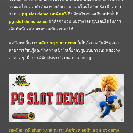
จะหมดไปแล้วก็ยังสามารถกลับเข้ามาเล่นใหม่ได้อีกครั้ง เนื่องจาก
ว่าทาง
pg slot demo เครดิตฟรี
ซึ่งเงื่อนไขอย่างเดียวเท่านั้นที่
pg slot demo aztec
มีก็คือจำนวนเงินรางวัลที่คุณเล่นได้ในการ
เดิมพันนั้นจะไม่สามารถเบิกออกมาได้
แต่ถึงกระนั้นการ
สมัคร
pg slot demo
ก็เป็นโอกาสอันดีที่คุณจะ
สามารถเรียนรู้และทำความเข้าใจเกี่ยวกับรูปแบบการหมุนของวง
ล้อต่าง ๆ เพื่อการพิชิตเงินรางวัลเกมจากค่าย pg
เทคนิคการฝึกฝนการเล่นเกมการเดิมพัน ทางเข้า pg slot demo