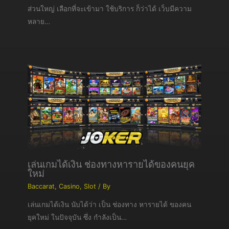
ส่วนใหญ่ เลือกที่จะเข้ามา ใช้บริการ ก็ว่าได้ เว็บมีความ
หลาย…
เล่นเกมได้เงิน ช่องทางหารายได้ของคนยุค
ใหม่
Baccarat
,
Casino
,
Slot
/ By
เล่นเกมได้เงิน นับได้ว่า เป็น ช่องทาง หารายได้ ของคน
ยุคใหม่ ในปัจจุบัน ซึ่ง กำลังเป็น…