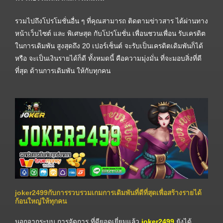
รวมไปถึงโปรโมชั่นอื่น ๆ ที่คุณสามารถ ติดตามข่าวสาร ได้ผ่านทาง
หน้าเว็บไซต์ และ พิเศษสุด กับโปรโมชั่น เพื่อนชวนเพื่อน รับเครดิต
ในการเดิมพัน สูงสุดถึง 20 เปอร์เซ็นต์ จะรับเป็นเครดิตเดิมพันก็ได้
หรือ จะเป็นเงินรายได้ก็ดี ทั้งหมดนี้ คือความมุ่งมั่น ที่จะมอบสิ่งที่ดี
ที่สุด ด้านการเดิมพัน ให้กับทุกคน
joker2499กับการรวบรวมเกมการเดิมพันที่ดีที่สุดเพื่อสร้างรายได้
ก้อนใหญ่ให้ทุกคน
นอกจากระบบ การจัดการ ที่ดียอดเยี่ยมแล้ว
joker2499
ยังได้