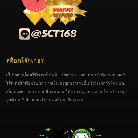
สล็อตโจ๊กเกอร์
เว็บไซต์
สล็อตโจ๊กเกอร์
อันดับ 1 ของประเทศไทย ให้บริการ
ทางเข้า
โจ๊กเกอร์
พร้อมโบนัส ฝากเงิน สูงสุดกว่าเว็บอื่น ให้มากกว่าใคร และ
สล็อตแตกง่ายกว่าเว็บอื่นแน่นอน ให้บริการทุกท่านด้วยใจ บริการดุจ
ลูกค้า VIP ฝากถอนง่าย แอดมินน่ารักทุกคน