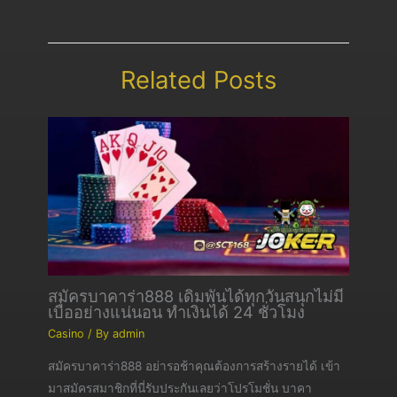
Related Posts
สมัครบาคาร่า888 เดิมพันได้ทุกวันสนุกไม่มี
เบื่ออย่างแน่นอน ทำเงินได้ 24 ชั่วโมง
Casino
/ By
admin
สมัครบาคาร่า888 อย่ารอช้าคุณต้องการสร้างรายได้ เข้า
มาสมัครสมาชิกที่นี่รับประกันเลยว่าโปรโมชั่น บาคา