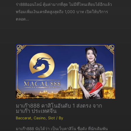
ร่า888ออนไลน์ คุ้มค่ามากที่สุด ไม่มีที่ไหนเทียบได้อีกแล้ว
พร้อมเพิ่มเงินเครดิตสูงสุดถึง 1,000 บาท เปิดให้บริการ
ตลอด…
มาเก๊า888 คาสิโนอันดับ 1 ส่งตรง จาก
มาเก๊า ประเทศจีน
Baccarat
,
Casino
,
Slot
/ By
มาเก๊า888 นับได้ว่า เป็นเว็บคาสิโน ชื่อดัง ที่นักเดิมพัน