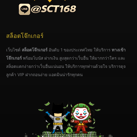
สล็อตโจ๊กเกอร์
เว็บไซต์
สล็อตโจ๊กเกอร์
อันดับ 1 ของประเทศไทย ให้บริการ
ทางเข้า
โจ๊กเกอร์
พร้อมโบนัส ฝากเงิน สูงสุดกว่าเว็บอื่น ให้มากกว่าใคร และ
สล็อตแตกง่ายกว่าเว็บอื่นแน่นอน ให้บริการทุกท่านด้วยใจ บริการดุจ
ลูกค้า VIP ฝากถอนง่าย แอดมินน่ารักทุกคน