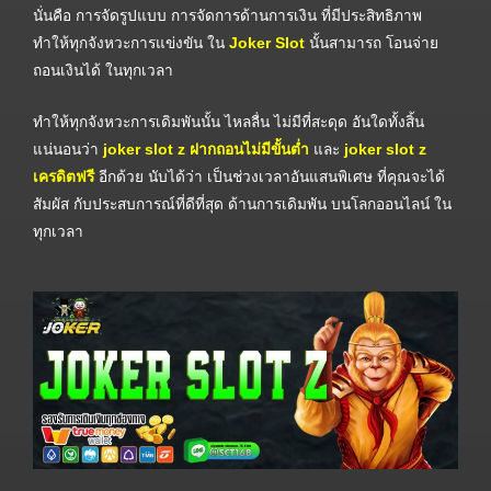
นั่นคือ การจัดรูปแบบ การจัดการด้านการเงิน ที่มีประสิทธิภาพ
ทำให้ทุกจังหวะการแข่งขัน ใน
Joker Slot
นั้นสามารถ โอนจ่าย
ถอนเงินได้ ในทุกเวลา
ทำให้ทุกจังหวะการเดิมพันนั้น ไหลลื่น ไม่มีที่สะดุด อันใดทั้งสิ้น
แน่นอนว่า
joker slot z ฝากถอนไม่มีขั้นต่ำ
และ
joker slot z
เครดิตฟรี
อีกด้วย นับได้ว่า เป็นช่วงเวลาอันแสนพิเศษ ที่คุณจะได้
สัมผัส กับประสบการณ์ที่ดีที่สุด ด้านการเดิมพัน บนโลกออนไลน์ ใน
ทุกเวลา