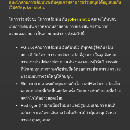
แนะนำค่ายการเดิมพันระดับคุณภาพสามารถร่วมสนุกได้อยู่เสมอกับ
เว็บตรง joker slot z
ในการร่วมชิงชัย ในการเดิมพัน กับ
joker slot z
คุณจะได้พบกับ
เกมการเดิมพัน จากหลากหลายค่าย การแข่งขัน ซึ่งสามารถ
แจกแจงออกมา เป็นค่ายเกมต่าง ๆ ดังต่อไปนี้
PG slot ค่ายการเดิมพัน อันดับหนึ่ง ที่ทุกคนรู้จักกัน เป็น
อย่างดี กับอัตราการจ่ายเงินรางวัล ที่สูงมาก ในทุกจังหวะ
การแข่งขัน Joker slot ดาวเด่น ของวงการผู้ให้บริการหลัก
ที่นำเกมทุกเกมจากเครือข่ายที่ผลิตออกมาอย่าเฉพาะเจาะจง
พร้อมมอบรางวัลใหญ่ให้กับคุณ
Slot xo ค่ายเกมระดับคุณภาพกับโอกาสพิชิตเงินรางวัลแจ็ค
พอตแตกง่ายที่เกิดขึ้นอยู่บ่อยครั้ง กับเกมระดับตำนานที่สร้าง
ผลกำไรได้อย่างยอดเยี่ยม
Red tiger ค่ายเกมน้องใหม่มาแรงมีรูปแบบเกมการเล่นที่
แสนง่าย แต่อัตราเงินรางวัลนั้นเรียกได้ว่าคุ้มค่าทุกจังหวะ
การลงทุนอยู่เสมอ