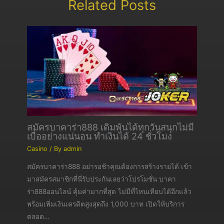
Related Posts
สมัครบาคาร่า888 เดิมพันได้ทุกวันสนุกไม่มี
เบื่ออย่างแน่นอน ทำเงินได้ 24 ชั่วโมง
Casino
/ By
admin
สมัครบาคาร่า888 อย่ารอช้าคุณต้องการสร้างรายได้ เข้า
มาสมัครสมาชิกที่นี่รับประกันเลยว่าโปรโมชั่น บาคา
ร่า888ออนไลน์ คุ้มค่ามากที่สุด ไม่มีที่ไหนเทียบได้อีกแล้ว
พร้อมเพิ่มเงินเครดิตสูงสุดถึง 1,000 บาท เปิดให้บริการ
ตลอด…