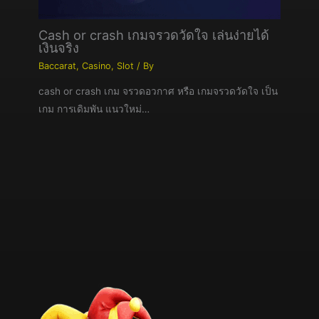
Cash or crash เกมจรวดวัดใจ เล่นง่ายได้
เงินจริง
Baccarat
,
Casino
,
Slot
/ By
cash or crash เกม จรวดอวกาศ หรือ เกมจรวดวัดใจ เป็น
เกม การเดิมพัน แนวใหม่…