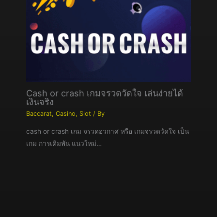
Cash or crash เกมจรวดวัดใจ เล่นง่ายได้
เงินจริง
Baccarat
,
Casino
,
Slot
/ By
cash or crash เกม จรวดอวกาศ หรือ เกมจรวดวัดใจ เป็น
เกม การเดิมพัน แนวใหม่…