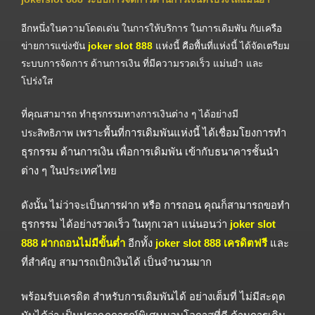
อีกหนึ่งในความโดดเด่น ในการให้บริการ ในการเดิมพัน กับเครือ
ข่ายการแข่งขัน
joker slot 888
แห่งนี้ คือพื้นที่แห่งนี้ ได้จัดเตรียม
ระบบการจัดการ ด้านการเงิน ที่มีความรวดเร็ว แม่นยำ และ
โปร่งใส
ที่คุณสามารถ ทำธุรกรรมทางการเงินต่าง ๆ ได้อย่างมี
เพราะพื้นที่การเดิมพันแห่งนี้ ได้เชื่อมโยงการทำ
ประสิทธิภาพ
ธุรกรรม ด้านการเงิน เพื่อการเดิมพัน เข้ากับธนาคารชั้นนำ
ต่าง ๆ ในประเทศไทย
ดังนั้น ไม่ว่าจะเป็นการฝาก หรือ การถอน คุณก็สามารถขอทำ
ธุรกรรม ได้อย่างรวดเร็ว ในทุกเวลา
แน่นอนว่า
joker slot
888 ฝากถอนไม่มีขั้นต่ำ
อีกทั้ง
joker slot 888 เครดิตฟรี
และ
ที่สำคัญ สามารถเบิกเงินได้ เป็นจำนวนมาก
พร้อมรับเครดิต สำหรับการเดิมพันได้ อย่างเต็มที่ ไม่มีสะดุด