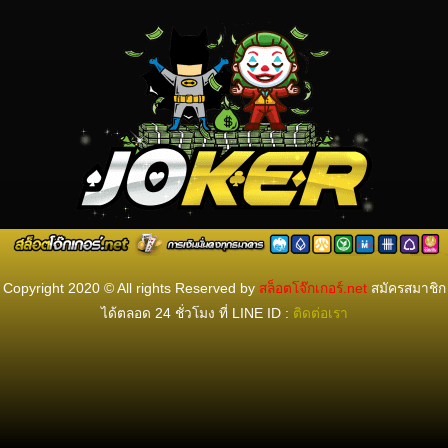
Copyright 2020 © All rights Reserved by
สล็อตโจ๊กเกอร์.net
สมัครสมาชิก
ได้ตลอด 24 ชั่วโมง ที่ LINE ID :
ติดต่อเรา