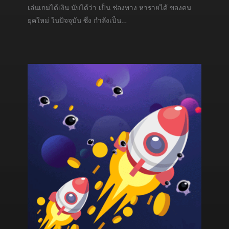
เล่นเกมได้เงิน นับได้ว่า เป็น ช่องทาง หารายได้ ของคน
ยุคใหม่ ในปัจจุบัน ซึ่ง กำลังเป็น…