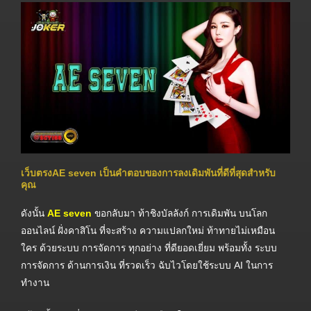
เว็บตรงAE seven เป็นคำตอบของการลงเดิมพันที่ดีที่สุดสำหรับ
คุณ
ดังนั้น
AE seven
ขอกลับมา ท้าชิงบัลลังก์ การเดิมพัน บนโลก
ออนไลน์ ฝั่งคาสิโน ที่จะสร้าง ความแปลกใหม่ ท้าทายไม่เหมือน
ใคร ด้วยระบบ การจัดการ ทุกอย่าง ที่ดียอดเยี่ยม พร้อมทั้ง ระบบ
การจัดการ ด้านการเงิน ที่รวดเร็ว ฉับไวโดยใช้ระบบ AI ในการ
ทำงาน