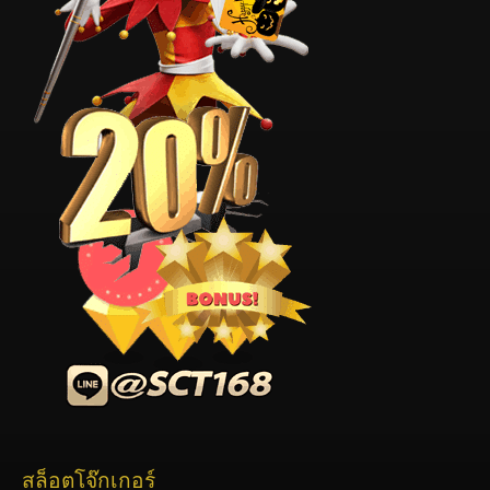
สล็อตโจ๊กเกอร์