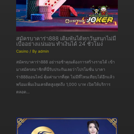
สมัครบาคาร่า888 เดิมพันได้ทุกวันสนุกไม่มี
เบื่ออย่างแน่นอน ทำเงินได้ 24 ชั่วโมง
Casino
/ By
admin
สมัครบาคาร่า888 อย่ารอช้าคุณต้องการสร้างรายได้ เข้า
มาสมัครสมาชิกที่นี่รับประกันเลยว่าโปรโมชั่น บาคา
ร่า888ออนไลน์ คุ้มค่ามากที่สุด ไม่มีที่ไหนเทียบได้อีกแล้ว
พร้อมเพิ่มเงินเครดิตสูงสุดถึง 1,000 บาท เปิดให้บริการ
ตลอด…