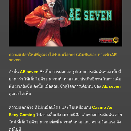
ความแปลกใหม่ที่คุณจะได้รับบนโลกการเดิมพันของ ทางเข้าAE
seven
ดังนั้น
AE seven
ซึ่งเป็น การต่อยอด รูปแบบการเดิมพันของ เซ็กซี่
บาคาร่า ให้เต็มไปด้วย ความท้าทาย และ ประสิทธิภาพ ในการเดิม
พัน มากยิ่งขึ้น ดังนั้น เมื่อคุณเ ข้าสู่โลกการเดิมพัน ของ
AE seven
คุณจะได้เห็น
ความแตกต่าง ที่ไม่เหมือนใคร และ ไม่เหมือนกับ
Casino Ae
Sexy Gaming
ไปอย่างสิ้นเชิง เพราะนี่คือ เส้นทางการเดิมพัน สาย
ใหม่ ที่เต็มไปด้วย ความเซ็กซี่ ความท้าทาย และ ความร้อนแรง ดัง
ต่อไปนี้