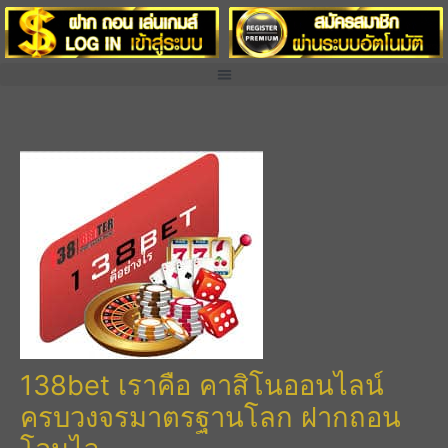
Skip
to
content
138bet เราคือ คาสิโนออนไลน์
ครบวงจรมาตรฐานโลก ฝากถอน