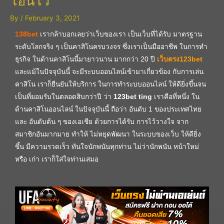
โอนไว
By
/
February 3, 2021
138
bet
เรากล้าบอกเลยว่าเว็บของเรา เป็นเว็บที่ได้รับ มาตรฐาน
ระดับโลกจริง ๆ เป็นคาสิโนครบวงจร ซึ่งเราเป็นมืออาชีพ ในการทำ
ธุรกิจ ในด้านคาสิโนนี้มายาวนาน มากกว่า 20 ปี
เว็บตรง123bet
และแม้ในปัจจุบันนี้ จะมีระบบออนไลน์เข้ามาเกี่ยวข้อง กับการเล่น
คาสิโน เราก็ยืนยันให้บริการ ในการทำระบบออนไลน์ ให้ดียิ่งขึ้นจน
เป็นที่ยอมรับในตลอดสิบกว่าปี ว่า
123bet ting
เราคือที่หนึ่ง ใน
ด้านคาสิโนออนไลน์ ในปัจจุบันนี้ ถือว่า อันดับ 1 ของประเทศไทย
และ อันดับต้น ๆ ของเอเชีย ด้วยการได้รับ การไว้วางใจ จาก
สมาชิกอันมากมาย ทำให้ ไม่หยุดพัฒนา ในระบบของเว็บ ให้ดียิ่ง
ขึ้น มีความรวดเร็ว ทันใจนักพนันทุกท่าน ไม่ว่านักพนัน หน้าใหม่
หรือ เก่า เราก็ใส่ใจท่านเสมอ