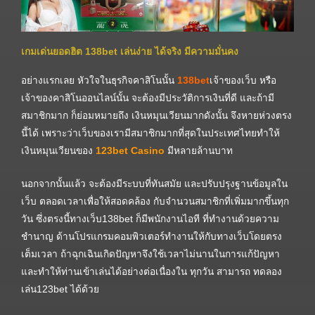
เกมเด่นยอดฮิต 138bet เล่นง่าย ได้จริง มีความมั่นคง
อย่างแรกเลย หัวใจในธุรกิจคาสิโนนั้น
138
bet
เจ้าของเว็บ หรือ
เจ้าของคาสิโนออนไลน์นั้น จะต้องมีประวัติการเงินที่ดี และถ้ามี
สมาชิกมาก ก็ย่อมหมายถึง เงินหมุนเวียนมากดังนั้น จึงหายห่วงตรง
นี้ได้ เพราะว่าเว็บของเรามีสมาชิกมากที่สุดในประเทศไทยทำให้
เงินหมุนเวียนของ
123bet Casino
มีหลายล้านบาท
นอกจากนั้นแล้ว จะต้องมีระบบที่ทันสมัย และปรับปรุงฐานข้อมูลใน
เว็บ ตลอดเวลาเพื่อให้สอดคล้อง กับจำนวนสมาชิกที่เพิ่มมากขึ้นทุก
วัน ซึ่งตรงนี้ทางเว็บ138bet ก็มีพนักงานไอที ที่ทำงานด้วยความ
ชำนาญ ด้านโปรแกรมคอมพิวเตอร์ทำงานให้กับทางเว็บโดยตรง
เต็มเวลา ถ้าฉุกเฉินเกิดปัญหาจึงใช้เวลาไม่นานในการแก้ปัญหา
และทำให้ท่านเข้าเล่นได้อย่างต่อเนื่องใน ทุกวัน สามารถ ทดลอง
เล่น123bet ได้ด้วย