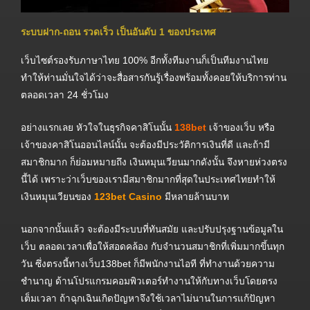
ระบบฝาก-ถอน รวดเร็ว เป็นอันดับ 1 ของประเทศ
เว็บไซต์รองรับภาษาไทย 100% อีกทั้งทีมงานก็เป็นทีมงานไทย
ทำให้ท่านมั่นใจได้ว่าจะสื่อสารกันรู้เรื่องพร้อมทั้งคอยให้บริการท่าน
ตลอดเวลา 24 ชั่วโมง
อย่างแรกเลย หัวใจในธุรกิจคาสิโนนั้น
138
bet
เจ้าของเว็บ หรือ
เจ้าของคาสิโนออนไลน์นั้น จะต้องมีประวัติการเงินที่ดี และถ้ามี
สมาชิกมาก ก็ย่อมหมายถึง เงินหมุนเวียนมากดังนั้น จึงหายห่วงตรง
นี้ได้ เพราะว่าเว็บของเรามีสมาชิกมากที่สุดในประเทศไทยทำให้
เงินหมุนเวียนของ
123bet Casino
มีหลายล้านบาท
นอกจากนั้นแล้ว จะต้องมีระบบที่ทันสมัย และปรับปรุงฐานข้อมูลใน
เว็บ ตลอดเวลาเพื่อให้สอดคล้อง กับจำนวนสมาชิกที่เพิ่มมากขึ้นทุก
วัน ซึ่งตรงนี้ทางเว็บ138bet ก็มีพนักงานไอที ที่ทำงานด้วยความ
ชำนาญ ด้านโปรแกรมคอมพิวเตอร์ทำงานให้กับทางเว็บโดยตรง
เต็มเวลา ถ้าฉุกเฉินเกิดปัญหาจึงใช้เวลาไม่นานในการแก้ปัญหา