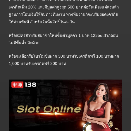
เครดิตเพิ่ม 20% และมีมูลค่าสูงสุด 500 บาทต่อวันเพียงแค่ส่งหลัก
ฐานการโอนเงินให้กับทางทีมงาน ทางทีมงานก็จะปรับยอดเครดิต
ให้ท่านทันที สำหรับวันนั้นสิทธิ์วันต่อวัน
หรือสมัครสำหรับสมาชิกใหม่ขั้นต่ำมูลค่า 1 บาท 123betฝากถอน
ไม่มีขั้นต่ำ อีกด้วย
หรือจะเลือกรับโปรโมชั่นฝาก 300 บาทรับเครดิตฟรี 100 บาทฝาก
1,000 บาทรับเครดิตฟรี 300 บาท