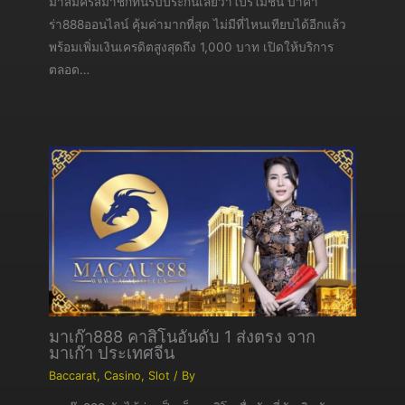
มาสมัครสมาชิกที่นี่รับประกันเลยว่าโปรโมชั่น บาคา
ร่า888ออนไลน์ คุ้มค่ามากที่สุด ไม่มีที่ไหนเทียบได้อีกแล้ว
พร้อมเพิ่มเงินเครดิตสูงสุดถึง 1,000 บาท เปิดให้บริการ
ตลอด…
มาเก๊า888 คาสิโนอันดับ 1 ส่งตรง จาก
มาเก๊า ประเทศจีน
Baccarat
,
Casino
,
Slot
/ By