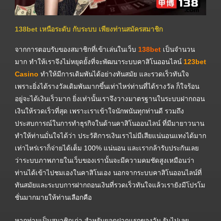
138bet เหนือระดับ กับระบบ เพียงท่านสมัครสมาชิก
จากการตอบรับของสมาชิกที่เข้าเล่นในเว็บ
138bet
เป็นจำนวน
มาก ทำให้เราจึงไม่หยุดยั้งที่จะพัฒนาระบบคาสิโนออนไลน์
123bet
Casino
ทำให้มีการเดิมพันได้อย่างทันสมัย และรวดเร็วทันใจ
เพราะยิ่งได้รางวัลเดิมพันมากขึ้นเท่าไหร่ท่านที่ได้รางวัล ก็ใจร้อน
อยู่จะได้เงินเร็วมาก ยิ่งเท่านั้นเราจึงวางมาตรฐานในระบบฝากถอน
เงินให้รวดเร็วที่สุด เพราะเราเข้าใจนักพนันทุกท่านดี รวมถึง
ประสบการณ์ในการทำธุรกิจในด้านคาสิโนออนไลน์ ที่มีมายาวนาน
ทำให้ท่านมั่นใจได้ว่า ประวัติการเงินเราไม่มีเสียแน่นอนแทงได้มาก
เท่าไหร่เราก็จ่ายได้เต็ม 100% แน่นอน และเรากล้ารับประกันเลย
ว่าระบบภาพภายในเว็บของเรานั้นจะมีความคมชัดสูงเหมือนว่า
ท่านได้เข้าไปชมเองในคาสิโนเอง นอกจากระบบคาสิโนออนไลน์ที่
ทันสมัยและระบบการฝากถอนเงินที่รวดเร็วทันใจแล้วเรายังมีโปรโม
ชั่นมากมายให้ท่านเลือกคือ
หากท่านเป็นสมาชิกเก่า สำหรับยอดฝากแรกของวัน รับไปเลย