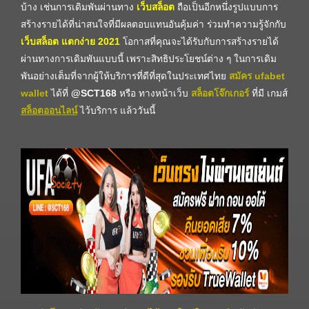
บ้าง เช่นการเดิมพันผ่านทาง
เว็บสล็อต
ถือเป็นอีกหนึ่งรูปแบบการ
สร้างรายได้ที่น่าสนใจที่มีผลตอบแทนอันคุ้มค่า ร่วมทำความรู้จักกับ
เว็บสล็อต แตกง่าย
2021
โอกาสที่คุณจะได้รับกับการสร้างรายได้
ผ่านทางการเดิมพันแบบนี้ เพราะสิทธิประโยชน์ต่าง ๆ ในการเดิม
พันอย่างเต็มที่จากผู้ให้บริการที่ดีที่สุดในประเทศไทย
สมัคร ufabet
wallet
ได้ที่
@SCT168
หรือ ทางหน้าเว็บ
สล็อตโจ๊กเกอร์
ที่มี เกมส์
สล็อตออนไลน์
ไว้บริการ แล้ววันนี้