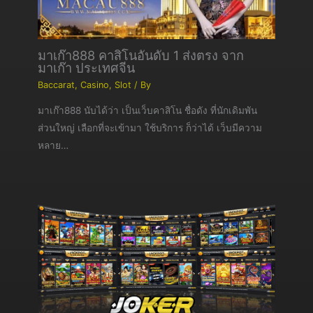
มาเก๊า888 คาสิโนอันดับ 1 ส่งตรง จาก
มาเก๊า ประเทศจีน
Baccarat
,
Casino
,
Slot
/ By
มาเก๊า888 นับได้ว่า เป็นเว็บคาสิโน ชื่อดัง ที่นักเดิมพัน
ส่วนใหญ่ เลือกที่จะเข้ามา ใช้บริการ ก็ว่าได้ เว็บมีความ
หลาย…