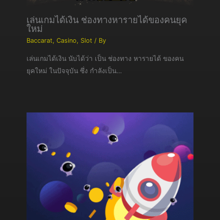
เล่นเกมได้เงิน ช่องทางหารายได้ของคนยุค
ใหม่
Baccarat
,
Casino
,
Slot
/ By
เล่นเกมได้เงิน นับได้ว่า เป็น ช่องทาง หารายได้ ของคน
ยุคใหม่ ในปัจจุบัน ซึ่ง กำลังเป็น…