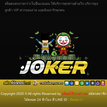
สล็อตแตกง่ายกว่าเว็บอื่นแน่นอน ให้บริการทุกท่านด้วยใจ บริการดุจ
ลูกค้า VIP ฝากถอนง่าย แอดมินน่ารักทุกคน
Copyright 2020 © All rights Reserved by
สล็อตโจ๊กเกอร์.net
สมัครสมาชิก
ได้ตลอด 24 ชั่วโมง ที่ LINE ID :
ติดต่อเรา