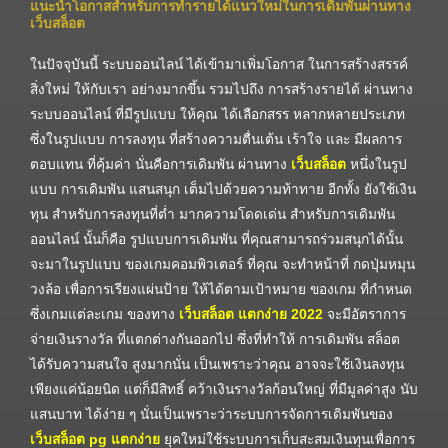
แนะนำโอกาสสำหรับการทำรายได้แนวใหม่ในการเดิมพันผ่านทาง
เว็บสล็อต
ในปัจจุบันนี้ ระบบออนไลน์ ได้เข้ามาเพิ่มโอกาส ในการสร้างสรรค์
สิ่งใหม่ ให้กับเรา อย่างมากขึ้น รวมไปถึง การสร้างรายได้ ผ่านทาง
ระบบออนไลน์ ที่มีรูปแบบ ให้คุณ ได้เลือกสรร หลากหลายประเภท
ซึ่งในรูปแบบ การลงทุน ที่สร้างความตื่นเต้น เร้าใจ และ มีผลการ
ตอบแทน ที่คุ้มค่า นั่นคือการเดิมพัน ผ่านทาง
เว็บสล็อต
หนึ่งในรูป
แบบ การเดิมพัน แสนสนุก เต็มไปด้วยความท้าทาย อีกทั้ง ยังใช้เงิน
ทุน สำหรับการลงทุนที่ต่ำ มากความโดดเด่น สำหรับการเดิมพัน
ออนไลน์ นั้นก็คือ รูปแบบการเดิมพัน ที่คุณสามารถร่วมสนุกได้นั้น
จะมาในรูปแบบ ของเกมคอมพิวเตอร์ ที่คุณ จะทำหน้าที่ กดปุ่มหมุน
วงล้อ เพื่อการเรียงแผ่นป้าย ให้ได้ตามเป้าหมาย ของเกม ที่กำหนด
ซึ่งเกมแต่ละเกม ของทาง
เว็บสล็อต แตกง่าย
2022
จะมีอัตราการ
จ่ายเงินรางวัล ที่แตกต่างกันออกไป ซึ่งที่ทำให้ การเดิมพัน สล็อต
ได้รับความสนใจ สูงมากนั่น เป็นเพราะว่าคุณ อาจจะใช้เงินลงทุน
เพียงแค่น้อยนิด แต่ก็มีสิทธิ์ คว้าเงินรางวัลก้อนใหญ่ ที่มีมูลค่าสูง นับ
แสนบาท ได้ง่าย ๆ นั่นเป็นเพราะว่าระบบการจัดการเดิมพันของ
เว็บสล็อต
pg แตกง่าย
ยุคใหม่ใช้ระบบการเก็บสะสมเงินทุนเพื่อการ