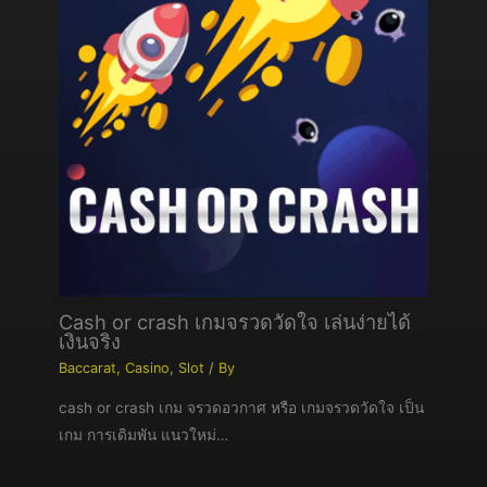
Cash or crash เกมจรวดวัดใจ เล่นง่ายได้
เงินจริง
Baccarat
,
Casino
,
Slot
/ By
cash or crash เกม จรวดอวกาศ หรือ เกมจรวดวัดใจ เป็น
เกม การเดิมพัน แนวใหม่…