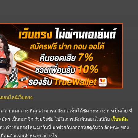
นออนไลน์เว็บตรง
 ความแตกต่าง ที่คุณสามารถ สังเกตเห็นได้ชัด ระหว่างการเป็นเว็บ ที่
ารสมัคร เป็นสมาชิก ร่วมชิงชัย ไปในการเดิมพันออนไลน์กับ
เว็บพนัน
อง ต่างกันตรงไหน มาวันนี้ มาช่วยกันถอดรหัสดูกันว่า ลักษณะ ของ
เหมือนตัวแทนจำหน่าย อย่างไร