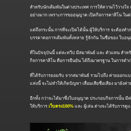
สำหรับนักเดิมพันในต่างประเทศ การให้ความไว้วางใจ
อย่างมาก เพราะการขออนุญาต เปิดกิจการคาสิโน ในต่า
แต่ถึงกระนั้น การที่จะเปิดได้นั้น ผู้ให้บริการ จะต้
บรรดาคอการเดิมพันทั้งหลาย รู้จักกัน ในชื่อของ ใบ
ที่ในปัจจุบันนี้ แต่ละทวีป มีสมาพันธ์ และ ตัวแทน สำห
กิจการคาสิโน คือการยืนยัน ได้ถึงมาตรฐาน ในการดำ
ที่ได้รับการยอมรับ จากสมาพันธ์ รวมไปถึง ค่ายออกแบบ เ
แห่งนี้ จะไม่ทำให้เกิดปัญหา เสื่อมเสียชื่อเสียง มายังค่
อีกทั้ง กว่าจะได้มาซึ่งใบอนุญาต ประกอบกิจการนั้น มีค่า
ให้บริการ
เว็บตรง100%
และ ผู้เล่น ต่างจะได้รับการดูแล 