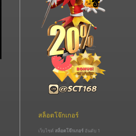
สล็อตโจ๊กเกอร์
เว็บไซต์
สล็อตโจ๊กเกอร์
อันดับ 1