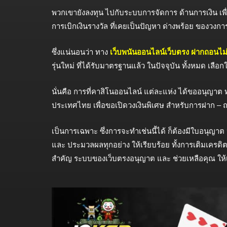
พวกเขายังลงทุน ไปกับระบบการจัดการ ด้านการเงิน เพ
การเบิกเงินรางวัล ที่เคยเป็นปัญหา ด่างพร้อย ของวงกา
ซึ่งแน่นอนว่า ทาง
เว็บพนันออนไลน์เว็บตรง ฝากถอนไม่ม
รุ่นใหม่ ที่ได้รับมาตรฐานแล้ว ในปัจจุบัน ทั้งหมด เลือ
นั่นคือ การที่คาสิโนออนไลน์ แต่ละแห่ง ได้ขออนุญาต
ประเทศไทย เพื่อขอเปิดวงเงินพิเศษ สำหรับการฝาก –
เป็นการเฉพาะ ซึ่งการจะทำเช่นนี้ได้ ก็ต้องมีใบอนุญา
และ ประมวลผลทุกอย่าง ให้เรียบร้อย ทั้งการเติมเครดิต แ
สำคัญ ระบบของเว็บตรงอนุญาต และ ช่วยเหลือคุณ ให้เบ