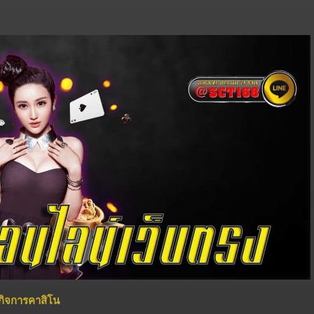
กิจการคาสิโน