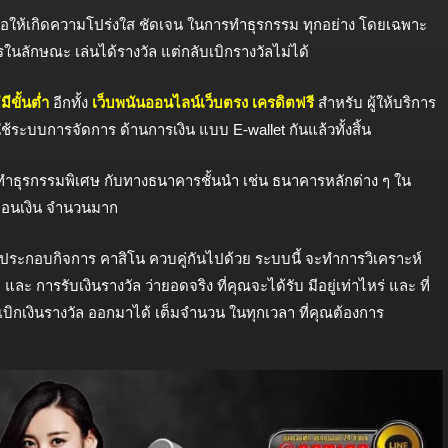
ื่อให้เกิดความโปร่งใส ชัดเจน ในการทำธุรกรรม ทุกอย่าง โดยเฉพาะ
รในลักษณะ เล่นได้รางวัล แต่กลับเบิกรางวัลไม่ได้
ีขั้นต่ำ
อีกทั้ง
เว็บพนันออนไลน์เว็บตรง เครดิตฟรี
สำหรับ ผู้ให้บริการ
กใช้ระบบการจัดการ ด้านการเงิน แบบ E-wallet กันแล้วทั้งสิ้น
 ทำธุรกรรมพิเศษ กับทางธนาคารชั้นนำ เช่น ธนาคารหลักต่าง ๆ ใน
 ถอนเงิน จำนวนมาก
ต ประกอบกิจการ คาสิโน ควบคู่กันไปด้วย ระบบนี้ จะทำการวิเคราะห์
ละ การรับเงินรางวัล ว่ายอดจริง ที่คุณจะได้รับ มีอยู่เท่าไหร่ และ ที่
ิกเงินรางวัล ออกมาได้ เต็มจำนวน ในทุกเวลา ที่คุณต้องการ