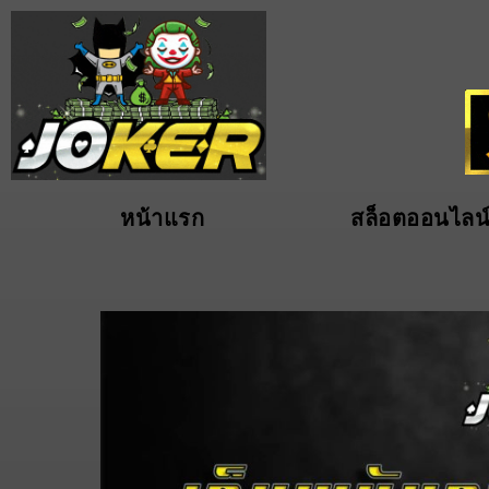
Skip
to
content
หน้าแรก
สล็อตออนไลน