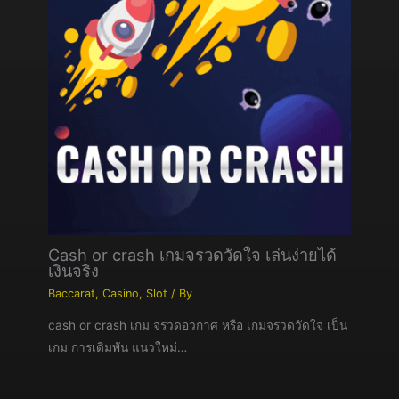
Cash or crash เกมจรวดวัดใจ เล่นง่ายได้
เงินจริง
Baccarat
,
Casino
,
Slot
/ By
cash or crash เกม จรวดอวกาศ หรือ เกมจรวดวัดใจ เป็น
เกม การเดิมพัน แนวใหม่…