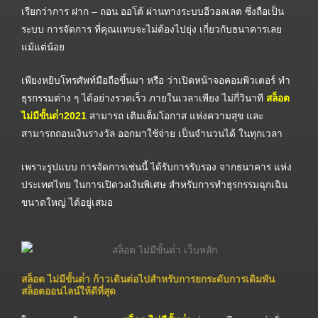
เรียกว่าการ ฝาก – ถอน ออโต้ ผ่านทางระบบอีวอลเลต ซึ่งถือเป็น
ระบบ การจัดการ ที่คุณแทบจะไม่ต้องไปยุ่ง เกี่ยวกับธนาคารเลย
แม้แต่น้อย
เพียงหยิบโทรศัพท์มือถือขึ้นมา หรือ ว่าเปิดหน้าจอคอมพิวเตอร์ ทำ
ธุรกรรมต่าง ๆ ได้อย่างรวดเร็ว ภายในเวลาเพียง ไม่กี่วินาที
สล็อต
ไม่มีขั้นต่ํา2021
สามารถ เติมเต็มโอกาส แห่งความสุข และ
สามารถถอนเงินรางวัล ออกมาใช้จ่าย เป็นจำนวนได้ ในทุกเวลา
เพราะรูปแบบ การจัดการเช่นนี้ ได้รับการรับรอง จากธนาคาร แห่ง
ประเทศไทย ในการเปิดวงเงินพิเศษ สำหรับการทำธุรกรรมฉุกเฉิน
ขนาดใหญ่ ได้อยู่เสมอ
สล็อต ไม่มีขั้นต่ํา ก้าวเดินต่อไปสำหรับการยกระดับการเดิมพัน
สล็อตออนไลน์ให้ดีที่สุด