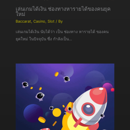
เล่นเกมได้เงิน ช่องทางหารายได้ของคนยุค
ใหม่
Baccarat
,
Casino
,
Slot
/ By
เล่นเกมได้เงิน นับได้ว่า เป็น ช่องทาง หารายได้ ของคน
ยุคใหม่ ในปัจจุบัน ซึ่ง กำลังเป็น…