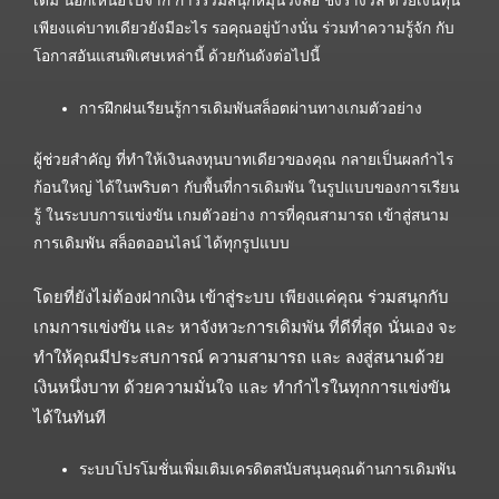
เติม นอกเหนือไปจาก การร่วมสนุกหมุนวงล้อ ชิงรางวัล ด้วยเงินทุน
เพียงแค่บาทเดียวยังมีอะไร รอคุณอยู่บ้างนั่น ร่วมทำความรู้จัก กับ
โอกาสอันแสนพิเศษเหล่านี้ ด้วยกันดังต่อไปนี้
การฝึกฝนเรียนรู้การเดิมพันสล็อตผ่านทางเกมตัวอย่าง
ผู้ช่วยสำคัญ ที่ทำให้เงินลงทุนบาทเดียวของคุณ กลายเป็นผลกำไร
ก้อนใหญ่ ได้ในพริบตา กับพื้นที่การเดิมพัน ในรูปแบบของการเรียน
รู้ ในระบบการแข่งขัน เกมตัวอย่าง การที่คุณสามารถ เข้าสู่สนาม
การเดิมพัน สล็อตออนไลน์ ได้ทุกรูปแบบ
โดยที่ยังไม่ต้องฝากเงิน เข้าสู่ระบบ เพียงแค่คุณ ร่วมสนุกกับ
เกมการแข่งขัน และ หาจังหวะการเดิมพัน ที่ดีที่สุด นั่นเอง จะ
ทำให้คุณมีประสบการณ์ ความสามารถ และ ลงสู่สนามด้วย
เงินหนึ่งบาท ด้วยความมั่นใจ และ ทำกำไรในทุกการแข่งขัน
ได้ในทันที
ระบบโปรโมชั่นเพิ่มเติมเครดิตสนับสนุนคุณด้านการเดิมพัน