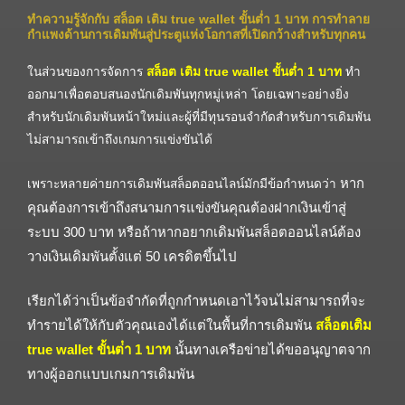
ทำความรู้จักกับ สล็อต เติม true wallet ขั้นต่ำ 1 บาท การทำลาย
กำแพงด้านการเดิมพันสู่ประตูแห่งโอกาสที่เปิดกว้างสำหรับทุกคน
ในส่วนของการจัดการ
สล็อต เติม
true wallet ขั้นต่ำ 1 บาท
ทำ
ออกมาเพื่อตอบสนองนักเดิมพันทุกหมู่เหล่า โดยเฉพาะอย่างยิ่ง
สำหรับนักเดิมพันหน้าใหม่และผู้ที่มีทุนรอนจำกัดสำหรับการเดิมพัน
ไม่สามารถเข้าถึงเกมการแข่งขันได้
หาก
เพราะหลายค่ายการเดิมพันสล็อตออนไลน์มักมีข้อกำหนดว่า
คุณต้องการเข้าถึงสนามการแข่งขันคุณต้องฝากเงินเข้าสู่
ระบบ 300 บาท หรือถ้าหากอยากเดิมพันสล็อตออนไลน์ต้อง
วางเงินเดิมพันตั้งแต่ 50 เครดิตขึ้นไป
เรียกได้ว่าเป็นข้อจำกัดที่ถูกกำหนดเอาไว้จนไม่สามารถที่จะ
ทำรายได้ให้กับตัวคุณเองได้
แต่ในพื้นที่การเดิมพัน
สล็อตเติม
true wallet ขั้นต่ํา 1 บาท
นั้นทางเครือข่ายได้ขออนุญาตจาก
ทางผู้ออกแบบเกมการเดิมพัน