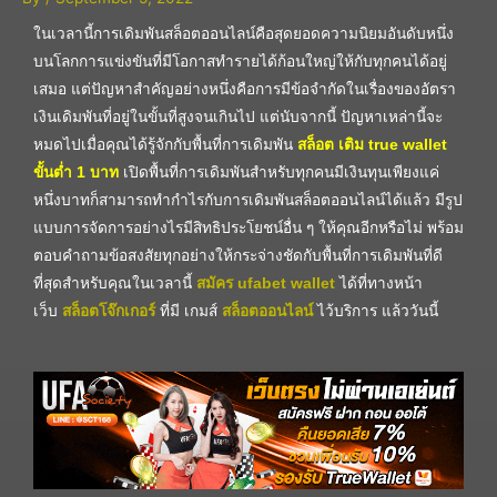
ในเวลานี้การเดิมพันสล็อตออนไลน์คือสุดยอดความนิยมอันดับหนึ่ง
บนโลกการแข่งขันที่มีโอกาสทำรายได้ก้อนใหญ่ให้กับทุกคนได้อยู่
เสมอ แต่ปัญหาสำคัญอย่างหนึ่งคือการมีข้อจำกัดในเรื่องของอัตรา
เงินเดิมพันที่อยู่ในขั้นที่สูงจนเกินไป แต่นับจากนี้ ปัญหาเหล่านี้จะ
หมดไปเมื่อคุณได้รู้จักกับพื้นที่การเดิมพัน
สล็อต เติม
true wallet
ขั้นต่ำ 1 บาท
เปิดพื้นที่การเดิมพันสำหรับทุกคนมีเงินทุนเพียงแค่
หนึ่งบาทก็สามารถทำกำไรกับการเดิมพันสล็อตออนไลน์ได้แล้ว มีรูป
แบบการจัดการอย่างไรมีสิทธิประโยชน์อื่น ๆ ให้คุณอีกหรือไม่ พร้อม
ตอบคำถามข้อสงสัยทุกอย่างให้กระจ่างชัดกับพื้นที่การเดิมพันที่ดี
ที่สุดสำหรับคุณในเวลานี้
สมัคร ufabet wallet
ได้ที่
ทางหน้า
เว็บ
สล็อตโจ๊กเกอร์
ที่มี เกมส์
สล็อตออนไลน์
ไว้บริการ แล้ววันนี้