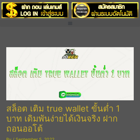
Skip
to
content
สล็อต เติม true wallet ขั้นต่ำ 1
บาท เดิมพันง่ายได้เงินจริง ฝาก
ถอนออโต้
By
/
September 5, 2022