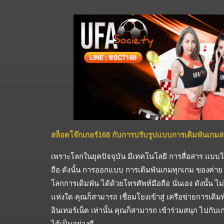
สล็อตโจ๊กเกอร์168 กับการปรับรูปแบบการเดิมพันเกมส
เพราะโลกในยุคปัจจุบัน มีเทคโนโลยี การสื่อสาร แบบให
ถือ ดังนั้น การออกแบบ การเดิมพันเกมทุกเกม ของค่า
โลกการเดิมพัน ได้ด้วยโทรศัพท์มือถือ นั่นเอง ดังนั้น ไม่
แห่งใด คุณก็สามารถ เชื่อมโยงเข้าสู่ เครือข่ายการเดิม
อินเทอร์เน็ต เท่านั้น คุณก็สามารถ เข้าร่วมสนุก ไปกั
ได้เป็นอย่างดี