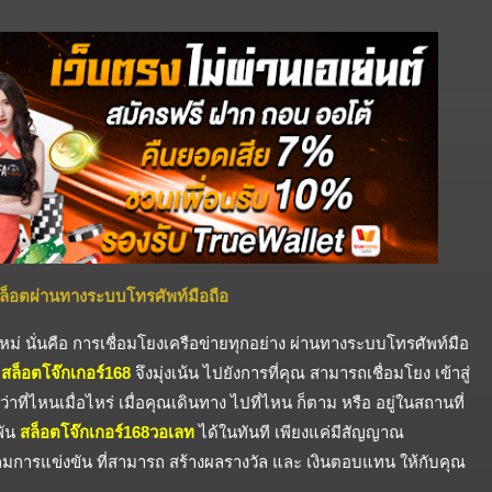
ล็อตผ่านทางระบบโทรศัพท์มือถือ
ม่ นั่นคือ การเชื่อมโยงเครือข่ายทุกอย่าง ผ่านทางระบบโทรศัพท์มือ
ย
สล็อตโจ๊กเกอร์168
จึงมุ่งเน้น ไปยังการที่คุณ สามารถเชื่อมโยง เข้าสู่
ว่าที่ไหนเมื่อไหร่ เมื่อคุณเดินทาง ไปที่ไหน ก็ตาม หรือ อยู่ในสถานที่
พัน
สล็อตโจ๊กเกอร์168วอเลท
ได้ในทันที เพียงแค่มีสัญญาณ
บเกมการแข่งขัน ที่สามารถ สร้างผลรางวัล และ เงินตอบแทน ให้กับคุณ