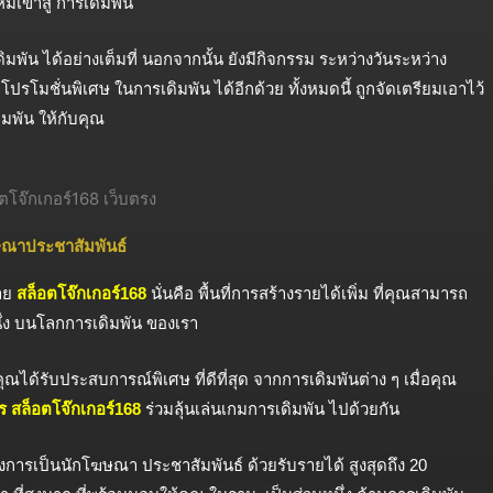
หม่เข้าสู่ การเดิมพัน
ิมพัน ได้อย่างเต็มที่ นอกจากนั้น ยังมีกิจกรรม ระหว่างวันระหว่าง
โปรโมชั่นพิเศษ ในการเดิมพัน ได้อีกด้วย ทั้งหมดนี้ ถูกจัดเตรียมเอาไว้
ิมพัน ให้กับคุณ
ษณาประชาสัมพันธ์
่าย
สล็อตโจ๊กเกอร์168
นั่นคือ พื้นที่การสร้างรายได้เพิ่ม ที่คุณสามารถ
นึ่ง บนโลกการเดิมพัน ของเรา
 คุณได้รับประสบการณ์พิเศษ ที่ดีที่สุด จากการเดิมพันต่าง ๆ เมื่อคุณ
ร สล็อตโจ๊กเกอร์168
ร่วมลุ้นเล่นเกมการเดิมพัน ไปด้วยกัน
 ของการเป็นนักโฆษณา ประชาสัมพันธ์ ด้วยรับรายได้ สูงสุดถึง 20