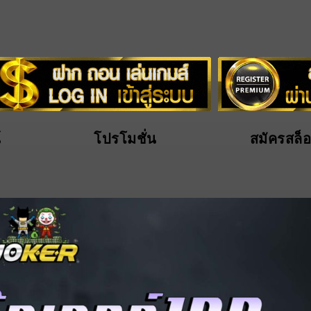
์
โปรโมชั่น
สมัครสล็อ