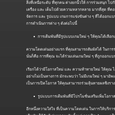
สิ่งที่เหนือระดับ ที่ทุกคน ต่างยกนิ้วให้ การร่วมสนุก ไป
เครื่อง และ เต็มไปด้วยความหลากหลาย มากที่สุด ที่ตอ
จัดการ และ รูปแบบ เกมการแข่งขันต่าง ๆ ที่ได้ออกแบ
การดำเนินการต่าง ๆ ดังต่อไปนี้
การเดิมพันที่มีรูปแบบเกมใหม่ ๆ ให้คุณได้เลือก
ความโดดเด่นอย่างแรก ที่คุณสามารถสัมผัสได้ ในการร
นั่นก็คือ การที่คุณ จะได้ร่วมเล่นเกมใหม่ ๆ ที่ถูกออก
เรียกได้ว่ามีโอกาสใหม่ และ ความท้าทายใหม่ ให้คุณ ได
อย่างไม่เป็นทางการ มักจะพบว่า ไม่มีเกมใหม่ ๆ มาอัพเ
เป็นการเปิดโอกาส ให้คุณสามารถร่วมลุ้นทายผลชิงรางวั
รูปแบบการเดิมพันที่มีโปรโมชั่นเสริมเพิ่มโอก
อีกหนึ่งความใส่ใจ ที่เป็นความโดดเด่น ในการให้บริการ