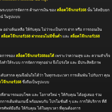
น ในระบบการจัดการ ด้านการเงิน ของ
สล็อตโจ๊กเกอร์168
นั้น ได้หยิบยก
ลน์ ในรูปแบบ
ษ อย่างล้นเหลือ ให้กับคุณ
ไม่ว่าจะเป็นการ ฝาก หรือ การถอนเงิน
ง
สล็อตโจ๊กเกอร์168 ฝากถอนไม่มีขั้นต่ำ
และ
สล็อตโจ๊กเกอร์168
ารจัดการของ
สล็อตโจ๊กเกอร์168ออโต้
เพราะว่าความสุข และ ความสำเร็จ
 นั่นจึงทำให้ระบบ การจัดการทุกอย่าง จึงโปร่งใส และ มีประสิทธิภาพ
บสากล คุณจึงมั่นใจได้ว่า ในทุกระยะเวลา การเดิมพัน ไปกับเรา คุณ
ตโจ๊กเกอร์168
ซึ่งถือเป็นรูปแบบ
จ
ที่สามารถมอบโชค และ โอกาสใหม่ ๆ ให้กับคุณ ได้อยู่เสมอ ร่วม
การเดิมพันเกมนี้ พร้อมพบกับ โปรโมชั่นดี ๆ และ การให้บริการ ที่ดี
รศัพท์มือถือ ให้กับคุณ ได้ในทุกเวลา ที่คุณต้องการ