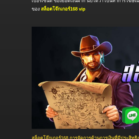
เปอร์เซ็นต์ ของยอดเงินฝาก นับได้ว่า เป็นค่าการโฆษณา
ของ
สล็อตโจ๊กเกอร์168 vip
สล็อตโจ๊กเกอร์168 การจัดการด้านการเงินที่มีประสิท