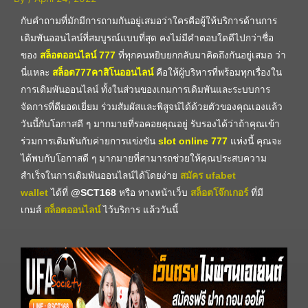
กับคำถามที่มักมีการถามกันอยู่เสมอว่าใครคือผู้ให้บริการด้านการ
เดิมพันออนไลน์ที่สมบูรณ์แบบที่สุด คงไม่มีคำตอบใดดีไปกว่าชื่อ
ของ
สล็อตออนไลน์ 777
ที่ทุกคนหยิบยกกลับมาคิดถึงกันอยู่เสมอ ว่า
นี่แหละ
สล็อต
777คาสิโนออนไลน์
คือให้ผู้บริหารที่พร้อมทุกเรื่องใน
การเดิมพันออนไลน์ ทั้งในส่วนของเกมการเดิมพันและระบบการ
จัดการที่ดียอดเยี่ยม ร่วมสัมผัสและพิสูจน์ได้ด้วยตัวของคุณเองแล้ว
วันนี้กับโอกาสดี ๆ มากมายที่รอคอยคุณอยู่ รับรองได้ว่าถ้าคุณเข้า
ร่วมการเดิมพันกับค่ายการแข่งขัน
slot online 777
แห่งนี้ คุณจะ
ได้พบกับโอกาสดี ๆ มากมายที่สามารถช่วยให้คุณประสบความ
สำเร็จในการเดิมพันออนไลน์ได้โดยง่าย
สมัคร ufabet
wallet
ได้ที่
@SCT168
หรือ ทางหน้าเว็บ
สล็อตโจ๊กเกอร์
ที่มี
เกมส์
สล็อตออนไลน์
ไว้บริการ แล้ววันนี้