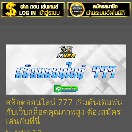
Skip
to
content
สล็อตออนไลน์ 777 เริ่มต้นเดิมพัน
กับเว็บสล็อตคุณภาพสูง ต้องสมัคร
เล่นกับที่นี่
By
/
April 24, 2022