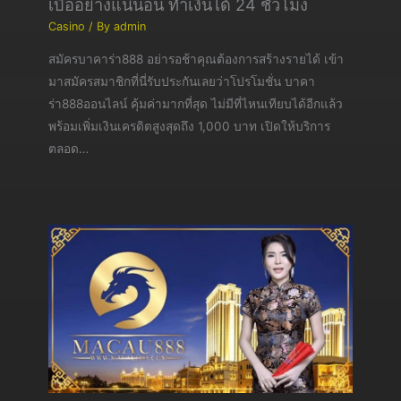
เบื่ออย่างแน่นอน ทำเงินได้ 24 ชั่วโมง
Casino
/ By
admin
สมัครบาคาร่า888 อย่ารอช้าคุณต้องการสร้างรายได้ เข้า
มาสมัครสมาชิกที่นี่รับประกันเลยว่าโปรโมชั่น บาคา
ร่า888ออนไลน์ คุ้มค่ามากที่สุด ไม่มีที่ไหนเทียบได้อีกแล้ว
พร้อมเพิ่มเงินเครดิตสูงสุดถึง 1,000 บาท เปิดให้บริการ
ตลอด…