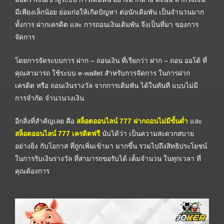
มีเพียงเล็กน้อย ย่อมก่อให้เกิดปัญหา ต่อนักเดิมพัน เป็นจำนวนมาก
ทั้งการ ฝากเครดิต และ การถอนเงินเดิมพัน จึงเป็นที่มา ของการ
จัดการ
โดยการจัดระบบการ ฝาก – ถอนเงิน ที่เรียกว่า ฝาก – ถอน ออโต้ ที่
คุณสามารถ ใช้ระบบ e-wallet สำหรับการจัดการ ในการฝาก
เครดิต หรือ ถอนเงินรางวัล จากการเดิมพัน ได้ในทันที แบบไม่มี
การจำกัด จำนวนวงเงิน
อีกสิ่งที่สำคัญเลย คือ
สล็อตออนไลน์ 777 ฝากถอนไม่มีขั้นต่ำ
และ
สล็อตออนไลน์ 777 เครดิตฟรี
นับได้ว่า เป็นความสะดวกสบาย
อย่างยิ่ง กับโอกาส ที่ถูกเพิ่มเข้ามา มากขึ้น รวมไปถึงสิทธิประโยชน์
ในการรับเงินรางวัล ที่สามารถขอรับได้ เต็มจำนวน ในทุกเวลา ที่
คุณต้องการ