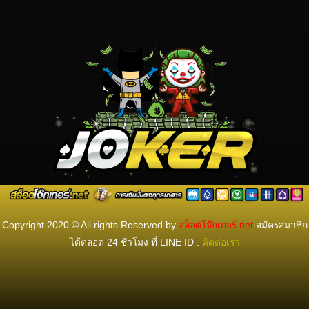
Copyright 2020 © All rights Reserved by
สล็อตโจ๊กเกอร์.net
สมัครสมาชิก
ได้ตลอด 24 ชั่วโมง ที่ LINE ID :
ติดต่อเรา