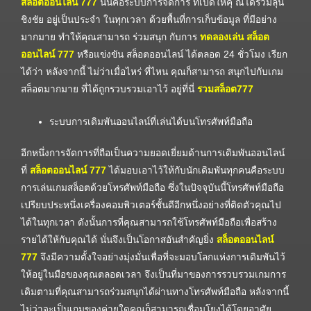
สล็อตออนไลน์ 777
นั่นคือระบบการจัดการ ที่เปิดให้คุ ณได้ร่วมลุ้น
ชิงชัย อยู่เป็นประจำ ในทุกเวลา ด้วยพื้นที่การเก็บข้อมูล ที่มีอย่าง
มากมาย ทำให้คุณสามารถ ร่วมสนุก กับการ
ทดลองเล่น สล็อต
ออนไลน์
777
หรือแข่งขัน สล็อตออนไลน์ ได้ตลอด 24 ชั่วโมง เรียก
ได้ว่า หลังจากนี้ ไม่ว่าเมื่อไหร่ ที่ไหน คุณก็สามารถ สนุกไปกับเกม
สล็อตมากมาย ที่ได้ถูกรวบรวมเอาไว้ อยู่ที่นี่
รวมสล็อต
777
ระบบการเดิมพันออนไลน์ที่เล่นได้บนโทรศัพท์มือถือ
อีกหนึ่งการจัดการที่ถือเป็นความยอดเยี่ยมด้านการเดิมพันออนไลน์
ที่
สล็อตออนไลน์ 777
ได้มอบเอาไว้ให้กับนักเดิมพันทุกคนคือระบบ
การเล่นเกมสล็อตด้วยโทรศัพท์มือถือ ซึ่งในปัจจุบันนี้โทรศัพท์มือถือ
เปรียบประหนึ่งเครื่องคอมพิวเตอร์ชั้นดีอีกหนึ่งอย่างที่ติดตัวคุณไป
ได้ในทุกเวลา ดังนั้นการที่คุณสามารถใช้โทรศัพท์มือถือเพื่อสร้าง
รายได้ให้กับคุณได้ นั่นจึงเป็นโอกาสอันสำคัญยิ่ง
สล็อตออนไลน์
777
จึงมีความตั้งใจอย่างมุ่งมั่นเพื่อที่จะมอบโลกแห่งการเดิมพันไว้
ให้อยู่ในมือของคุณตลอดเวลา จึงเป็นที่มาของการรวบรวมเกมการ
เดิมตามที่คุณสามารถร่วมสนุกได้ผ่านทางโทรศัพท์มือถือ หลังจากนี้
ไม่ว่าจะเป็นเกมของค่ายใดคุณก็สามารถเชื่อมโยงได้โดยอาศัย