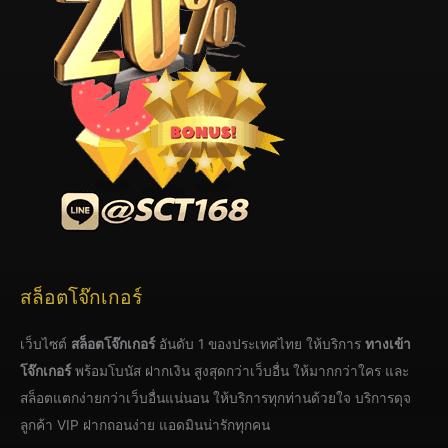
สล็อตโจ๊กเกอร์
เว็บไซต์
สล็อตโจ๊กเกอร์
อันดับ 1 ของประเทศไทย ให้บริการ
ทางเข้า
โจ๊กเกอร์
พร้อมโบนัส ฝากเงิน สูงสุดกว่าเว็บอื่น ให้มากกว่าใคร และ
สล็อตแตกง่ายกว่าเว็บอื่นแน่นอน ให้บริการทุกท่านด้วยใจ บริการดุจ
ลูกค้า VIP ฝากถอนง่าย แอดมินน่ารักทุกคน