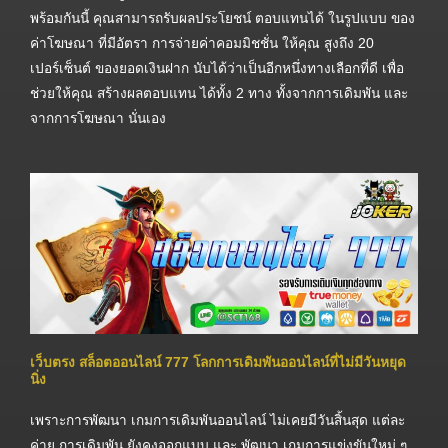
พร้อมกันนี้ คุณสามารถรับผลประโยชน์ ตอบแทนได้ ในรูปแบบ ของ
ค่าโฆษณา ที่มีอัตรา การจ่ายค่าคอมมิชชั่น ให้คุณ สูงถึง 20
เปอร์เซ็นต์ ของยอดเงินฝาก นับได้ว่าเป็นอีกหนึ่งทางเลือกที่ดี เพื่อ
ช่วยให้คุณ สร้างผลตอบแทน ได้ทั้ง 2 ทาง ทั้งจากการเดิมพัน และ
จากการโฆษณา นั่นเอง
เว็บตรง สล็อตออนไลน์ 777 โลกการเดิมพันออนไลน์ที่ไม่มีวันหยุด
นิ่ง
เพราะการพัฒนา เกมการเดิมพันออนไลน์ ไม่เคยมีวันสิ้นสุด แต่ละ
ค่าย การเดิมพัน ยังคงออกแบบ และ พัฒนา เกมการแข่งขันใหม่ ๆ