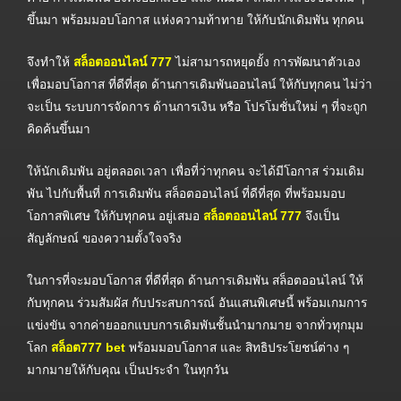
ขึ้นมา พร้อมมอบโอกาส แห่งความท้าทาย ให้กับนักเดิมพัน ทุกคน
จึงทำให้
สล็อตออนไลน์ 777
ไม่สามารถหยุดยั้ง การพัฒนาตัวเอง
เพื่อมอบโอกาส ที่ดีที่สุด ด้านการเดิมพันออนไลน์ ให้กับทุกคน ไม่ว่า
จะเป็น ระบบการจัดการ ด้านการเงิน หรือ โปรโมชั่นใหม่ ๆ ที่จะถูก
คิดค้นขึ้นมา
ให้นักเดิมพัน อยู่ตลอดเวลา เพื่อที่ว่าทุกคน จะได้มีโอกาส ร่วมเดิม
พัน ไปกับพื้นที่ การเดิมพัน สล็อตออนไลน์ ที่ดีที่สุด ที่พร้อมมอบ
โอกาสพิเศษ ให้กับทุกคน อยู่เสมอ
สล็อตออนไลน์ 777
จึงเป็น
สัญลักษณ์ ของความตั้งใจจริง
ในการที่จะมอบโอกาส ที่ดีที่สุด ด้านการเดิมพัน สล็อตออนไลน์ ให้
กับทุกคน ร่วมสัมผัส กับประสบการณ์ อันแสนพิเศษนี้ พร้อมเกมการ
แข่งขัน จากค่ายออกแบบการเดิมพันชั้นนำมากมาย จากทั่วทุกมุม
โลก
สล็อต777 bet
พร้อมมอบโอกาส และ สิทธิประโยชน์ต่าง ๆ
มากมายให้กับคุณ เป็นประจำ ในทุกวัน