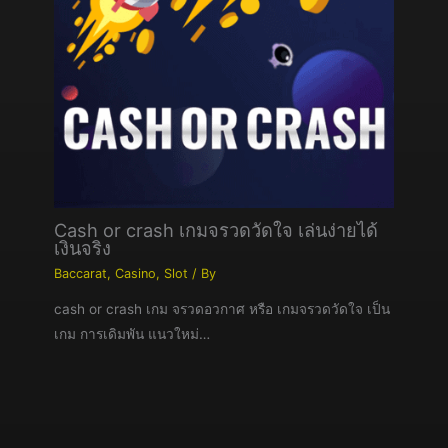
Cash or crash เกมจรวดวัดใจ เล่นง่ายได้
เงินจริง
Baccarat
,
Casino
,
Slot
/ By
cash or crash เกม จรวดอวกาศ หรือ เกมจรวดวัดใจ เป็น
เกม การเดิมพัน แนวใหม่…