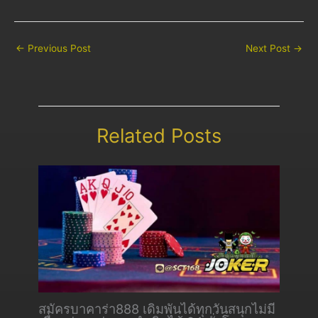
←
Previous Post
Next Post
→
Related Posts
สมัครบาคาร่า888 เดิมพันได้ทุกวันสนุกไม่มี