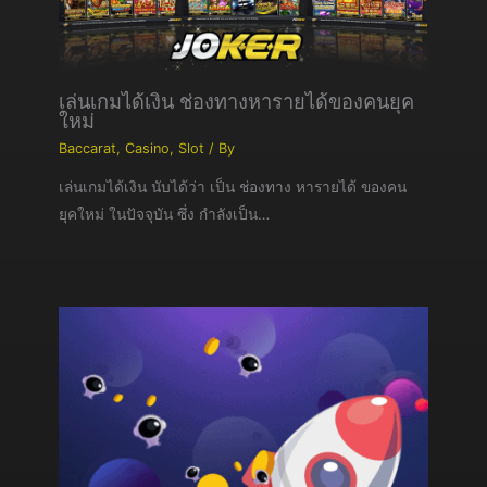
เล่นเกมได้เงิน ช่องทางหารายได้ของคนยุค
ใหม่
Baccarat
,
Casino
,
Slot
/ By
เล่นเกมได้เงิน นับได้ว่า เป็น ช่องทาง หารายได้ ของคน
ยุคใหม่ ในปัจจุบัน ซึ่ง กำลังเป็น…