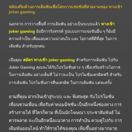
พลังเสริมด้านการเดิมพันเพื่อโลกการแข่งขันที่สวยงามของ ทางเข้า
joker gaming
นอกจาก การวางพื้นที่ การเดิมพัน อย่างเป็นระบบแล้ว
ทางเข้า
joker gaming
ยังมีการรังสรรค์ รูปแบบการแข่งขันอื่น ๆ ก็ยังมี
ความจำเป็น เพื่อมอบความน่าสนใจ และ โอกาสที่ดีที่สุด ในการ
เดิมพัน สำหรับทุกคน
เมื่อคุณ
สมัคร ทางเข้า joker gaming
สำหรับการเดิมพัน ไปกับ
Joker Gaming คุณจะได้รับโปรโมชั่นต่าง ๆ เพื่อเสริมสร้างโอกาส
ในการเดิมพัน อย่างเต็มที่ ไม่ว่าจะเป็น โปรโมชั่นเครดิตฟรี สำหรับ
การเดิมพัน โปรโมชั่นการคืนเครดิต ในการเดิมพัน แต่ละครั้ง
ยามที่คุณ ฝากเงินเข้าสู่ระบบ และ พิเศษสุด กับโปรโมชั่น
เพื่อนชวนเพื่อน เพื่อรับค่าคอมมิชชั่น เป็นอีกหนึ่งช่องทาง การ
สร้างรายได้ ที่ใครก็ตาม ที่เป็นนักโฆษณา ประชาสัมพันธ์ ไม่
ควรพลาด จะเป็นอีกหนึ่งแนวทาง การทำเงิน ควบคู่ไปกับ การ
เดิมพันออนไลน์ ทำให้รายได้ของคุณ เพิ่มขึ้นอย่างมากมาย