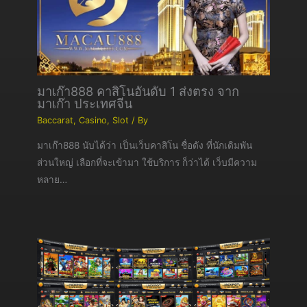
มาเก๊า888 คาสิโนอันดับ 1 ส่งตรง จาก
มาเก๊า ประเทศจีน
Baccarat
,
Casino
,
Slot
/ By
มาเก๊า888 นับได้ว่า เป็นเว็บคาสิโน ชื่อดัง ที่นักเดิมพัน
ส่วนใหญ่ เลือกที่จะเข้ามา ใช้บริการ ก็ว่าได้ เว็บมีความ
หลาย…