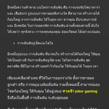
อีกหนึ่งความท้าทาย บนโลกการเดิมพัน คือ การแข่งขันไพ่บาคาร่า
และ เสือมังกร รูปแบบการทายผลชิงรางวัล ที่สามารถ สร้างรายได้
ก้อนใหญ่ จากการเดิมพัน ได้ในทุกเวลา หากคุณ มีประสบการณ์
และ มีเทคนิค ในการถอดรหัส การเดิมพัน ผ่านทั้งสองค่ายนี้ มั่นใจ
ได้เลยว่า ทุกจังหวะ การลงทุนของคุณ ย่อมเกิดผล ได้อย่างแน่นอน
การเดิมพันรูเล็ตและไฮโล
อีกหนึ่งรูปแบบ การเดิมพัน ที่น่าสนใจ สร้างรายได้ก้อนใหญ่ ให้คุณ
ได้เป็นอย่างดี กับการเดิมพันรูเล็ต และ ไฮโลการเดิมพัน สุด
คลาสสิค ที่มีโอกาส สร้างผลกำไรก้อนโต ให้กับคุณได้ ในทุกเวลา
เพียงแค่เลือกตัวเลข ที่ใช่ในการออกรางวัล ทั้งการทายผล
ลูกเต๋า หรือ การหมุนวงล้อเดิมพัน รวมทั้งหมดนี้ สามารถมอบ
โชคก้อนใหญ่ ให้กับคุณ ได้อยู่เสมอ
ทางเข้า
joker gaming
จึงถือเป็นพื้นที่ การเดิมพัน ระดับสุดยอด