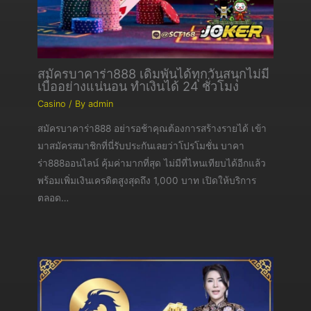
สมัครบาคาร่า888 เดิมพันได้ทุกวันสนุกไม่มี
เบื่ออย่างแน่นอน ทำเงินได้ 24 ชั่วโมง
Casino
/ By
admin
สมัครบาคาร่า888 อย่ารอช้าคุณต้องการสร้างรายได้ เข้า
มาสมัครสมาชิกที่นี่รับประกันเลยว่าโปรโมชั่น บาคา
ร่า888ออนไลน์ คุ้มค่ามากที่สุด ไม่มีที่ไหนเทียบได้อีกแล้ว
พร้อมเพิ่มเงินเครดิตสูงสุดถึง 1,000 บาท เปิดให้บริการ
ตลอด…