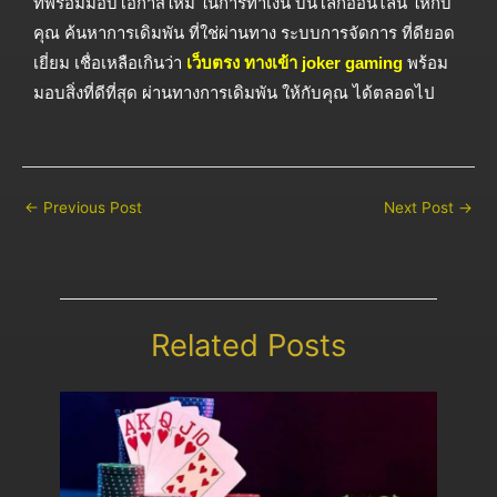
ที่พร้อมมอบโอกาสใหม่ ในการทำเงิน บนโลกออนไลน์ ให้กับ
คุณ ค้นหาการเดิมพัน ที่ใช่ผ่านทาง ระบบการจัดการ ที่ดียอด
เยี่ยม เชื่อเหลือเกินว่า
เว็บตรง ทางเข้า joker gaming
พร้อม
มอบสิ่งที่ดีที่สุด ผ่านทางการเดิมพัน ให้กับคุณ ได้ตลอดไป
←
Previous Post
Next Post
→
Related Posts