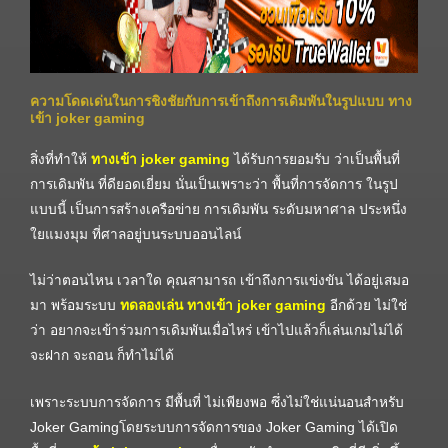
ความโดดเด่นในการชิงชัยกับการเข้าถึงการเดิมพันในรูปแบบ ทาง
เข้า joker gaming
สิ่งที่ทำให้
ทางเข้า
joker gaming
ได้รับการยอมรับ ว่าเป็นพื้นที่
การเดิมพัน ที่ดียอดเยี่ยม นั่นเป็นเพราะว่า พื้นที่การจัดการ ในรูป
แบบนี้ เป็นการสร้างเครือข่าย การเดิมพัน ระดับมหาศาล ประหนึ่ง
ใยแมงมุม ที่ศาลอยู่บนระบบออนไลน์
ไม่ว่าตอนไหน เวลาใด คุณสามารถ เข้าถึงการแข่งขัน ได้อยู่เสมอ
มา พร้อมระบบ
ทดลองเล่น ทางเข้า joker gaming
อีกด้วย ไม่ใช่
ว่า อยากจะเข้าร่วมการเดิมพันเมื่อไหร่ เข้าไปแล้วก็เล่นเกมไม่ได้
จะฝาก จะถอน ก็ทำไม่ได้
เพราะระบบการจัดการ มีพื้นที่ ไม่เพียงพอ ซึ่งไม่ใช่แน่นอนสำหรับ
Joker Gamingโดยระบบการจัดการของ Joker Gaming ได้เปิด