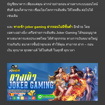
บัญชีธนาคาร เพียงแค่คุณ ฝากจ่ายถ่ายถอน ผ่านทางระบบออนไลน์
ทันที คุณก็สามารถ เชื่อมโยงโลกการเดิมพัน ให้ไหลลื่น ต่อไปได้
เช่นเดิม
และ
ทางเข้า
joker gaming ฝากถอนไม่มีขั้นต่ำ
อีกด้วย โดย
เฉพาะอย่างยิ่ง เครือข่ายการเดิมพัน Joker Gaming ได้ขออนุญาต
ทางธนาคารแห่งประเทศไทย ได้ทำธุรกรรม ทางการเงินขนาดใหญ่
ร่วมกันกับ ธนาคารชั้นนำทุกแห่ง ทำให้คุณ สามารถ ฝาก – ถอน
เงิน ทุกบาท ทุกสตางค์ ได้ในทันที ในทุกที่ ทุกเวลา