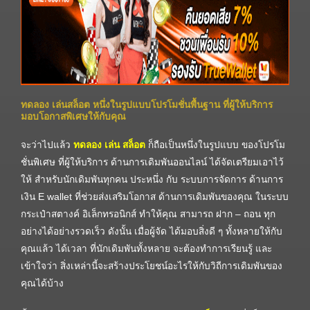
ทดลอง เล่นสล็อต หนึ่งในรูปแบบโปรโมชั่นพื้นฐาน ที่ผู้ให้บริการ
มอบโอกาสพิเศษให้กับคุณ
จะว่าไปแล้ว
ทดลอง เล่น สล็อต
ก็ถือเป็นหนึ่งในรูปแบบ ของโปรโม
ชั่นพิเศษ ที่ผู้ให้บริการ ด้านการเดิมพันออนไลน์ ได้จัดเตรียมเอาไว้
ให้ สำหรับนักเดิมพันทุกคน ประหนึ่ง กับ ระบบการจัดการ ด้านการ
เงิน E wallet ที่ช่วยส่งเสริมโอกาส ด้านการเดิมพันของคุณ ในระบบ
กระเป๋าสตางค์ อิเล็กทรอนิกส์ ทำให้คุณ สามารถ ฝาก – ถอน ทุก
อย่างได้อย่างรวดเร็ว ดังนั้น เมื่อผู้จัด ได้มอบสิ่งดี ๆ ทั้งหลายให้กับ
คุณแล้ว ได้เวลา ที่นักเดิมพันทั้งหลาย จะต้องทำการเรียนรู้ และ
เข้าใจว่า สิ่งเหล่านี้จะสร้างประโยชน์อะไรให้กับวิถีการเดิมพันของ
คุณได้บ้าง