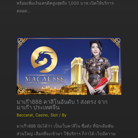
พร้อมเพิ่มเงินเครดิตสูงสุดถึง 1,000 บาท เปิดให้บริการ
ตลอด…
มาเก๊า888 คาสิโนอันดับ 1 ส่งตรง จาก
มาเก๊า ประเทศจีน
Baccarat
,
Casino
,
Slot
/ By
มาเก๊า888 นับได้ว่า เป็นเว็บคาสิโน ชื่อดัง ที่นักเดิมพัน
ส่วนใหญ่ เลือกที่จะเข้ามา ใช้บริการ ก็ว่าได้ เว็บมีความ