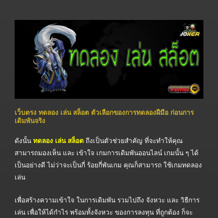
เว็บตรง ทดลอง เล่น สล็อต ตัวเลือกของการทดลองฝีมือ ก่อนการ
เดิมพันจริง
ดังนั้น
ทดลอง เล่น สล็อต
ถึงเป็นตัวช่วยสำคัญ ที่จะทำให้คุณ
สามารถมองเห็น และ เข้าใจ เกมการเดิมพันออนไลน์ เกมนั้น ๆ ได้
เป็นอย่างดี ไม่ว่าจะเป็นกี่ ร้อยกี่พันเกม คุณก็สามารถ ใช้เกมทดลอง
เล่น
เพื่อสร้างความเข้าใจ ในการเดิมพัน รวมไปถึง จังหวะ และ วิธีการ
เล่น เพื่อให้ได้กำไร พร้อมทั้งจังหวะ ของการลงทุน ที่ถูกต้อง ก็จะ