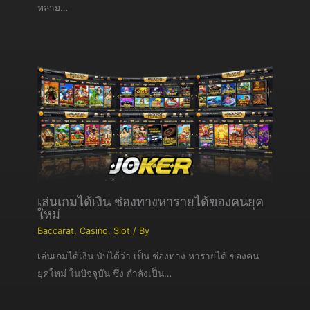
หลาย…
เล่นเกมได้เงิน ช่องทางหารายได้ของคนยุค
ใหม่
Baccarat
,
Casino
,
Slot
/ By
เล่นเกมได้เงิน นับได้ว่า เป็น ช่องทาง หารายได้ ของคน
ยุคใหม่ ในปัจจุบัน ซึ่ง กำลังเป็น…