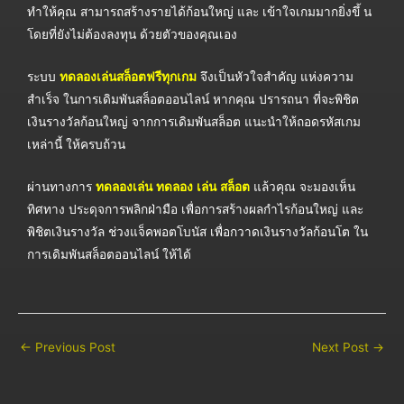
ทำให้คุณ สามารถสร้างรายได้ก้อนใหญ่ และ เข้าใจเกมมากยิ่งขึ้ น
โดยที่ยังไม่ต้องลงทุน ด้วยตัวของคุณเอง
ระบบ
ทดลองเล่นสล็อตฟรีทุกเกม
จึงเป็นหัวใจสำคัญ แห่งความ
สำเร็จ ในการเดิมพันสล็อตออนไลน์ หากคุณ ปรารถนา ที่จะพิชิต
เงินรางวัลก้อนใหญ่ จากการเดิมพันสล็อต แนะนำให้ถอดรหัสเกม
เหล่านี้ ให้ครบถ้วน
ผ่านทางการ
ทดลองเล่น ทดลอง เล่น สล็อต
แล้วคุณ จะมองเห็น
ทิศทาง ประดุจการพลิกฝ่ามือ เพื่อการสร้างผลกำไรก้อนใหญ่ และ
พิชิตเงินรางวัล ช่วงแจ็คพอตโบนัส เพื่อกวาดเงินรางวัลก้อนโต ใน
การเดิมพันสล็อตออนไลน์ ให้ได้
←
Previous Post
Next Post
→