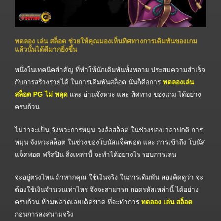
ทดลอง เล่น สล็อต ช่วยให้คุณมองเห็นทิศทางการเดิมพันของเกม
แล้วนั้นได้ดีมากยิ่งขึ้น
หนึ่งในเทคนิคสำคัญ ที่ทำให้นักเดิมพันทั้งหลาย ประสบความสำเร็จ
กับการสร้างรายได้ ในการเดิมพันสล็อต นั่นก็คือการ
ทดลองเล่น
สล็อต PG ไม่ หลุด
และ อ่านจังหวะ และ ทิศทาง ของเกม ได้อย่าง
ครบถ้วน
ไม่ว่าจะเป็น จังหวะการหมุน วงล้อสล็อต ในช่วงของเวลาปกติ การ
หมุน จังหวะสล็อต ในช่วงของโบนัสแจ็คพอต และ การเข้าถึง โบนัส
แจ็คพอต ฟรีสปิน สิ่งเหล่านี้ จะทำได้อย่างไร รอบการเล่น
จะอยู่ตรงไหน ถ้าหากคุณ ใช้เงินจริง ในการเดิมพัน ลองคิดดูว่า จะ
ต้องใช้เงินจำนวนเท่าไหร่ จึงจะสามารถ ถอดรหัสเหล่านี้ ได้อย่าง
ครบถ้วน ห้ามพลาดเลยเด็ดขาด ที่จะทำการ
ทดลอง เล่น สล็อต
ก่อนการลงสนามจริง