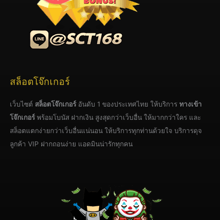
สล็อตโจ๊กเกอร์
เว็บไซต์
สล็อตโจ๊กเกอร์
อันดับ 1 ของประเทศไทย ให้บริการ
ทางเข้า
โจ๊กเกอร์
พร้อมโบนัส ฝากเงิน สูงสุดกว่าเว็บอื่น ให้มากกว่าใคร และ
สล็อตแตกง่ายกว่าเว็บอื่นแน่นอน ให้บริการทุกท่านด้วยใจ บริการดุจ
ลูกค้า VIP ฝากถอนง่าย แอดมินน่ารักทุกคน