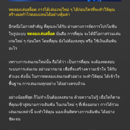
ทดลองเล่นสล็อต การได้เล่นเกมใหม่ ๆ ได้ก่อนใครที่จะทำให้คุณ
สร้างผลกำไรตอบแทนได้อย่างคุ้มค่า
อีกหนึ่งโอกาสสำคัญ ที่คุณจะได้รับ ผ่านทางการจัดการโปรโมชั่น
ในรูปแบบ
ทดลองเล่นสล็อต
นั่นคือ การที่คุณ จะได้มีโอกาสร่วมเล่น
เกมใหม่ ๆ ก่อนใคร โดยที่คุณ ยังไม่ต้องลงทุน หรือ ใช้เงินเดิมพัน
อะไร
เพราะการเล่นเกมใหม่นั้น ถือได้ว่า เป็นการที่คุณ จะต้องทดสอบ
ระบบการเล่นเกม อย่างมากมาย เพื่อที่จะสร้างความเข้าใจ ให้กับ
ตัวเอง ดังนั้น ในการทดลองเล่นเกมตัวอย่าง จะทำให้คุณ ได้เข้าใจ
พื้นฐาน การเล่นเกมทุกอย่าง ได้อย่างครบถ้วน
อย่างน้อยที่สุด ก็ไม่จำเป็นต้องลงสนาม ด้วยความไม่รู้ เมื่อใดก็ตาม
ที่คุณเข้าสู่สนามการเดิมพัน ในเกมใหม่ ๆ ที่เพิ่งออกมา การได้ร่วม
เล่นเกมเหล่านี้ จะทำให้คุณ มองเห็นทิศทางการเดิมพัน ได้อย่าง
ชัดเจน