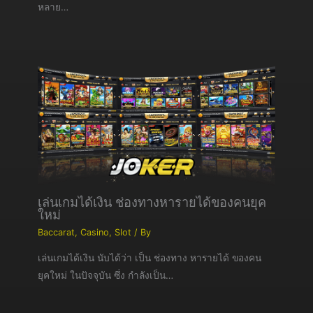
หลาย…
เล่นเกมได้เงิน ช่องทางหารายได้ของคนยุค
ใหม่
Baccarat
,
Casino
,
Slot
/ By
เล่นเกมได้เงิน นับได้ว่า เป็น ช่องทาง หารายได้ ของคน
ยุคใหม่ ในปัจจุบัน ซึ่ง กำลังเป็น…