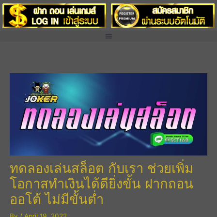
Skip
to
content
ทดลองเล่นสล็อต กับเรา ช่วยเพิ่ม
โอกาสทำเงินได้ดียิ่งขั้น ฝากถอน
ออโต้ ไม่มีขั้นต่ำ
By
/
April 19, 2022