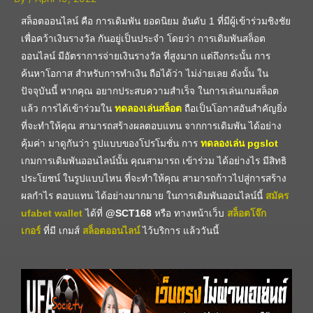
สล็อตออนไลน์ คือ การเดิมพัน ยอดนิยม อันดับ 1 ที่มีผู้เข้าร่วมชิงชัย
เพื่อคว้าเงินรางวัล กันอยู่เป็นประจำ โดยว่า การเดิมพันสล็อต
ออนไลน์ มีอัตราการจ่ายเงินรางวัล ที่สูงมาก แต่ถึงกระนั้น การ
ค้นหาโอกาส สำหรับการทำเงิน ถือได้ว่า ไม่ง่ายเลย ดังนั้น ใน
ปัจจุบันนี้ หากคุณ อยากประสบความสำเร็จ ในการเล่นเกมสล็อต
แล้ว การได้เข้าร่วมใน
ทดลองเล่นสล็อต
ถือเป็นโอกาสอันสำคัญยิ่ง
ที่จะทำให้คุณ สามารถสร้างผลตอบแทน จากการเดิมพัน ได้อย่าง
คุ้มค่า มาดูกันว่า รูปแบบของโปรโมชั่น การ
ทดลองเล่น
pgslot
เกมการเดิมพันออนไลน์นั้น คุณสามารถ เข้าร่วม ได้อย่างไร มีสิทธิ
ประโยชน์ ในรูปแบบไหน ที่จะทำให้คุณ สามารถก้าวไปสู่การสร้าง
ผลกำไร ตอบแทน ได้อย่างมากมาย ในการเดิมพันออนไลน์นี้
สมัคร
ufabet wallet
ได้ที่
@SCT168
หรือ ทางหน้าเว็บ
สล็อตโจ๊ก
เกอร์
ที่มี เกมส์
สล็อตออนไลน์
ไว้บริการ แล้ววันนี้