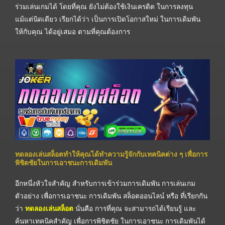
ร่วมเล่นเกมได้ โดยที่คุณ ยังไม่ต้องใช้เงินเครดิต ในการลงทุน
แม้แต่นิดเดียว เรียกได้ว่า เป็นการเปิดโอกาสใหม่ ในการเดิมพัน
ให้กับคุณ ได้อยู่เสมอ ตามที่คุณต้องการ
ทดลองเล่นสล็อตทำให้คุณได้ทำความรู้จักกับเทคนิคต่าง ๆ เพื่อการ
พิชิตชัยในการเอาชนะการเดิมพัน
อีกหนึ่งหัวใจสำคัญ สำหรับการเข้าร่วมการเดิมพัน การเล่นเกม
ตัวอย่าง เพื่อการเอาชนะ การเดิมพัน สล็อตออนไลน์ หรือ ที่เรียกกัน
ว่า
ทดลองเล่นสล็อต
นั่นคือ การที่คุณ จะสามารถได้เรียนรู้ และ
ค้นหาเทคนิคสำคัญ เพื่อการพิชิตชัย ในการเอาชนะ การเดิมพันได้