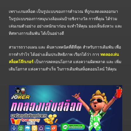
เพราะเกมสล็อต เป็นรูปแบบของการคำนวณ ที่ถูกแสดงผลออกมา
ในรูปแบบของการหมุนวงล้อแผ่นป้ายชิงรางวัล การที่คุณ ได้ร่วม
เล่นเกมตัวอย่าง อย่างหนักมาก่อน จะทำให้คุณ มองเห็นจังหวะ และ
ทิศทางการเดิมพัน ได้เป็นอย่างดี
สามารถวางแผน และ ค้นหาเทคนิคที่ดีที่สุด สำหรับการเดิมพัน เพื่อ
การทำกำไร ได้อย่างเต็มประสิทธิภาพ เรียกได้ว่า การ
ทดลองเล่น
สล็อตโจ๊กเกอร์
เป็นการลดทอนโอกาส แห่งความผิดพลาด และ เพิ่ม
เติมโอกาส แห่งความสำเร็จ ในการเดิมพันสล็อตออนไลน์ ให้คุณ