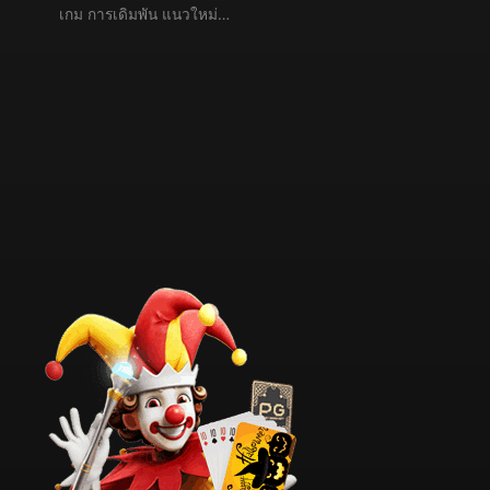
เกม การเดิมพัน แนวใหม่…