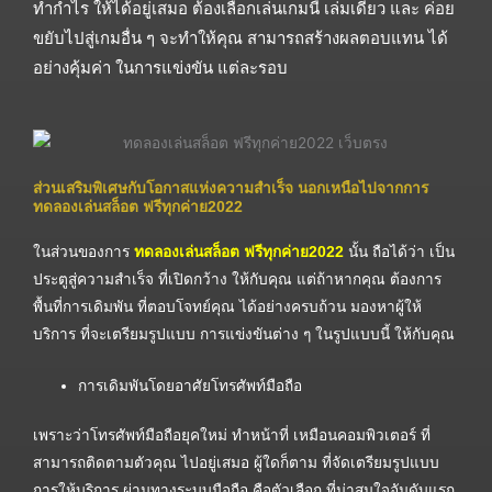
ทำกำไร ให้ได้อยู่เสมอ ต้องเลือกเล่นเกมนี้ เล่มเดียว และ ค่อย
ขยับไปสู่เกมอื่น ๆ จะทำให้คุณ สามารถสร้างผลตอบแทน ได้
อย่างคุ้มค่า ในการแข่งขัน แต่ละรอบ
ส่วนเสริมพิเศษกับโอกาสแห่งความสำเร็จ นอกเหนือไปจากการ
ทดลองเล่นสล็อต ฟรีทุกค่าย2022
ในส่วนของการ
ทดลองเล่นสล็อต ฟรีทุกค่าย2022
นั้น ถือได้ว่า เป็น
ประตูสู่ความสำเร็จ ที่เปิดกว้าง ให้กับคุณ แต่ถ้าหากคุณ ต้องการ
พื้นที่การเดิมพัน ที่ตอบโจทย์คุณ ได้อย่างครบถ้วน มองหาผู้ให้
บริการ ที่จะเตรียมรูปแบบ การแข่งขันต่าง ๆ ในรูปแบบนี้ ให้กับคุณ
การเดิมพันโดยอาศัยโทรศัพท์มือถือ
เพราะว่าโทรศัพท์มือถือยุคใหม่ ทำหน้าที่ เหมือนคอมพิวเตอร์ ที่
สามารถติดตามตัวคุณ ไปอยู่เสมอ ผู้ใดก็ตาม ที่จัดเตรียมรูปแบบ
การให้บริการ ผ่านทางระบบมือถือ คือตัวเลือก ที่น่าสนใจอันดับแรก