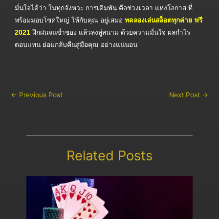
มั่นใจได้ว่า ในทุกจังหวะ การเดิมพัน คือช่วงเวลา แห่งโอกาส ที่
พร้อมมอบโชคใหญ่ ให้กับคุณ อยู่เสมอ
ทดลองเล่นสล็อตทุกค่าย ฟรี
2021
ฝึกฝนจนช่ำชอง แล้วลงสู่สนาม ด้วยความมั่นใจ ผลกำไร
ตอบแทน ย่อมกลับคืนสู่มือคุณ อย่างแน่นอน
←
Previous Post
Next Post
→
Related Posts