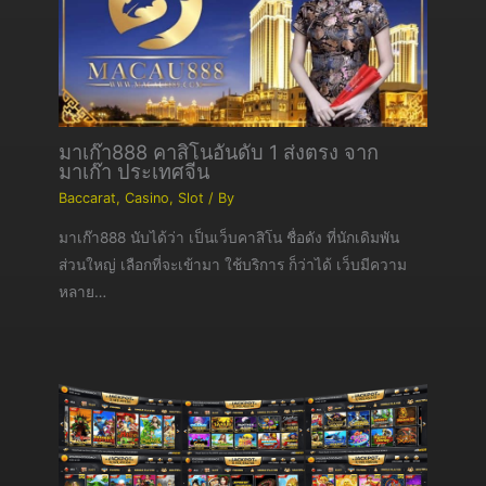
มาเก๊า888 คาสิโนอันดับ 1 ส่งตรง จาก
มาเก๊า ประเทศจีน
Baccarat
,
Casino
,
Slot
/ By
มาเก๊า888 นับได้ว่า เป็นเว็บคาสิโน ชื่อดัง ที่นักเดิมพัน
ส่วนใหญ่ เลือกที่จะเข้ามา ใช้บริการ ก็ว่าได้ เว็บมีความ
หลาย…