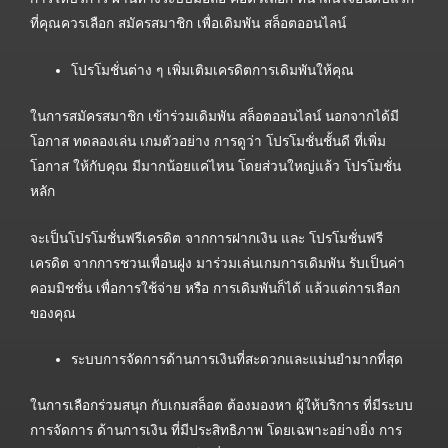
ที่คุณควรเลือก สมัครสมาชิก เพื่อเดิมพัน สล็อตออนไลน์
โปรโมชั่นต่าง ๆ เพิ่มเติมเครดิตการเดิมพันให้คุณ
ในการสมัครสมาชิก เข้าร่วมเดิมพัน สล็อตออนไลน์ นอกจากได้มี
โอกาส ทดลองเล่น เกมตัวอย่าง การดูว่า โปรโมชั่นชั้นดี ที่เพิ่ม
โอกาส ให้กับคุณ มีมากน้อยแค่ไหน โดยส่วนใหญ่แล้ว โปรโมชั่น
หลัก
จะเป็นโปรโมชั่นฟรีเครดิต จากการฝากเงิน และ โปรโมชั่นฟรี
เครดิต จากการชวนเพื่อนฝูง มาร่วมเล่นเกมการเดิมพัน รับเป็นค่า
คอมมิชชั่น เพื่อการใช้จ่าย หรือ การเดิมพันก็ได้ แล้วแต่การเลือก
ของคุณ
ระบบการจัดการด้านการเงินที่สะดวกและแม่นยำมากที่สุด
ในการเลือกร่วมสนุก กับเกมสล็อต ต้องมองหา ผู้ให้บริการ ที่มีระบบ
การจัดการ ด้านการเงิน ที่มีประสิทธิภาพ โดยเฉพาะอย่างยิ่ง การ