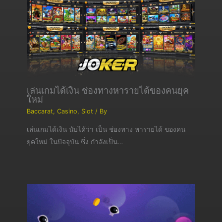
เล่นเกมได้เงิน ช่องทางหารายได้ของคนยุค
ใหม่
Baccarat
,
Casino
,
Slot
/ By
เล่นเกมได้เงิน นับได้ว่า เป็น ช่องทาง หารายได้ ของคน
ยุคใหม่ ในปัจจุบัน ซึ่ง กำลังเป็น…