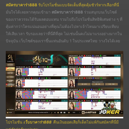
สมัครบาคาร่า
888
รับโปรโมชั่นแบบจัดเต็มที่สุดคุ้มชัวร์หากเลือกที่นี่
มั่นใจได้เลยหากคุณเข้ามา
สมัครบาคาร่า888
ร่วมสนุกบนเว็บไซต์
ของเราควรจะได้รับผลตอบแทน รวมไปถึงโปรโมชั่นสิทธิพิเศษต่าง ๆ ที่
คุ้มค่ากว่าใครแน่นอนอย่างที่คุณไม่ต้องไปหาเจ้าไหนมาเปรียบเทียบ
ให้เสียเวลา รับรองเลยว่าที่นี่ดีที่สุด ไม่เช่นนั้นคงไม่มาแรงอย่างมากใน
ปัจจุบัน เว็บไซต์ของเราขึ้นแท่นอันดับ 1 ในประเทศไทย วางใจได้เลย
โปรโมชั่น
เว็บบาคาร่า
888
คืนเงินยอดเสียก็เด็ดไม่แพ้กันสมัครที่นี่มี