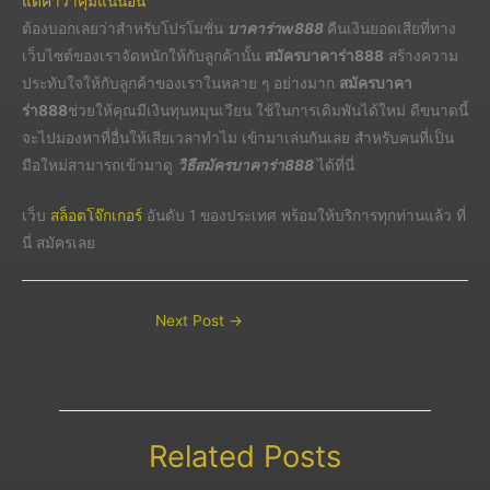
แต่คำว่าคุ้มแน่นอน
ต้องบอกเลยว่าสำหรับโปรโมชั่น
บาคาร่าw888
คืนเงินยอดเสียที่ทาง
เว็บไซต์ของเราจัดหนักให้กับลูกค้านั้น
สมัครบาคาร่า888
สร้างความ
ประทับใจให้กับลูกค้าของเราในหลาย ๆ อย่างมาก
สมัครบาคา
ร่า888
ช่วยให้คุณมีเงินทุนหมุนเวียน ใช้ในการเดิมพันได้ใหม่ ดีขนาดนี้
จะไปมองหาที่อื่นให้เสียเวลาทำไม เข้ามาเล่นกันเลย สำหรับคนที่เป็น
มือใหม่สามารถเข้ามาดู
วิธีสมัครบาคาร่า888
ได้ที่นี่
เว็บ
สล็อตโจ๊กเกอร์
อันดับ 1 ของประเทศ พร้อมให้บริการทุกท่านแล้ว ที่
นี่ สมัครเลย
Next Post
→
Related Posts