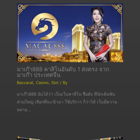
มาเก๊า888 คาสิโนอันดับ 1 ส่งตรง จาก
มาเก๊า ประเทศจีน
Baccarat
,
Casino
,
Slot
/ By
มาเก๊า888 นับได้ว่า เป็นเว็บคาสิโน ชื่อดัง ที่นักเดิมพัน
ส่วนใหญ่ เลือกที่จะเข้ามา ใช้บริการ ก็ว่าได้ เว็บมีความ
หลาย…