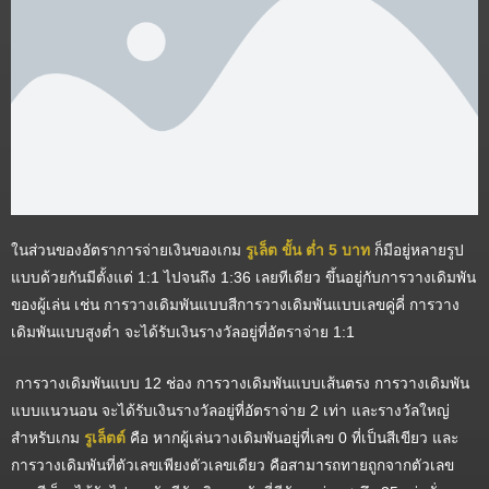
ในส่วนของอัตราการจ่ายเงินของเกม
รูเล็ต ขั้น ต่ำ 5 บาท
ก็มีอยู่หลายรูป
แบบด้วยกันมีตั้งแต่ 1:1 ไปจนถึง 1:36 เลยทีเดียว ขึ้นอยู่กับการวางเดิมพัน
ของผู้เล่น เช่น การวางเดิมพันแบบสีการวางเดิมพันแบบเลขคู่คี่ การวาง
เดิมพันแบบสูงต่ำ จะได้รับเงินรางวัลอยู่ที่อัตราจ่าย 1:1
การวางเดิมพันแบบ 12 ช่อง การวางเดิมพันแบบเส้นตรง การวางเดิมพัน
แบบแนวนอน จะได้รับเงินรางวัลอยู่ที่อัตราจ่าย 2 เท่า และรางวัลใหญ่
สำหรับเกม
รูเล็ตต์
คือ หากผู้เล่นวางเดิมพันอยู่ที่เลข 0 ที่เป็นสีเขียว และ
การวางเดิมพันที่ตัวเลขเพียงตัวเลขเดียว คือสามารถทายถูกจากตัวเลข