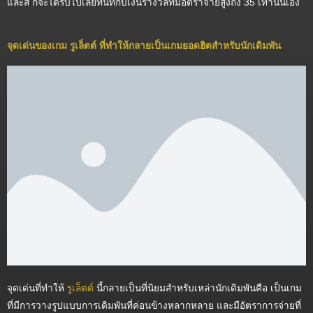
และสี ก็จะได้รับไปเลยทันทีกับเงินรางวัลที่มีอัตราจ่ายสูงถึง 35 เท่านั่นเอง
จุดเด่นของเกม รูเล็ตต์ ที่ทำให้กลายเป็นเกมยอดฮิตสำหรับนักเดิมพัน
จุดเด่นที่ทำให้
รูเล็ตต์
นี้กลายเป็นที่นิยมสำหรับเหล่านักเดิมพันคือ เป็นเกม
ที่มีการวางรูปแบบการเดิมพันที่ค่อนข้างหลากหลาย และมีอัตราการจ่ายที่