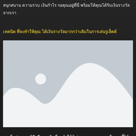
สนุกสนาน ความรวบ เงินกำไร รอคุณอยู่ที่นี่ พร้อมให้คุณได้รับเงินรางวัล
จากเรา
เทคนิค ที่จะทำให้คุณ ได้เงินรางวัลมากกว่าเดิมในการเล่นรูเล็ตต์